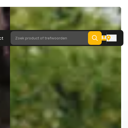
ct
NL
Zoek product of trefwoorden