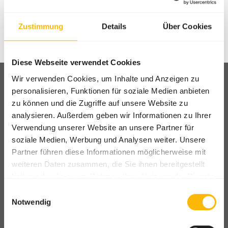
Anmelden
Zustimmung
Details
Über Cookies
Passwort vergessen?
Diese Webseite verwendet Cookies
Wir verwenden Cookies, um Inhalte und Anzeigen zu
personalisieren, Funktionen für soziale Medien anbieten
zu können und die Zugriffe auf unsere Website zu
analysieren. Außerdem geben wir Informationen zu Ihrer
Abholung und Lieferung
Verwendung unserer Website an unsere Partner für
Standorte
soziale Medien, Werbung und Analysen weiter. Unsere
Partner führen diese Informationen möglicherweise mit
Nachrichten
weiteren Daten zusammen, die Sie ihnen bereitgestellt
Wohltätigkeitsorganisationen
haben oder die sie im Rahmen Ihrer Nutzung der Dienste
Kontakt
gesammelt haben.
Einwilligungsauswahl
Notwendig
ZOOS SHOP