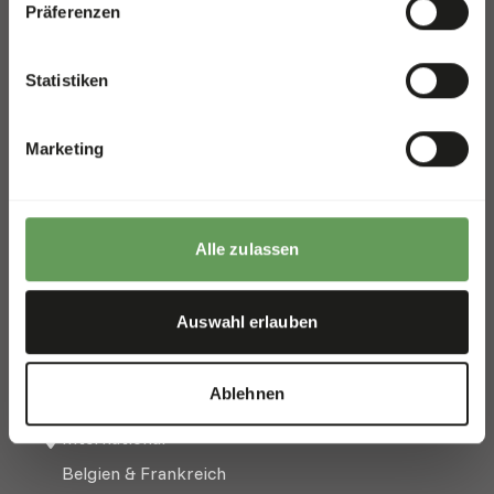
Besuchen Sie unseren One-
Präferenzen
Stop-Shop
Statistiken
WHOLESALE SHOP
Shop für Großhandel und
Zoofachgeschäfte
Marketing
Hoge Eng Oost 50
Alle zulassen
3882 TN Putten
The Netherlands
Auswahl erlauben
+31 (0) 341 358 338
info@kiezebrink.eu
Ablehnen
International
Belgien & Frankreich