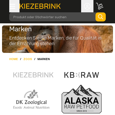
Produkt oder Stichwörter suchen
Marken
Entdecken Sie die Marken, die für Qualität in
der Ernährung stehen
HOME
/
ZOOS
/
MARKEN