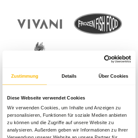
Zustimmung
Details
Über Cookies
Diese Webseite verwendet Cookies
Explore our brands
Wir verwenden Cookies, um Inhalte und Anzeigen zu
personalisieren, Funktionen für soziale Medien anbieten
zu können und die Zugriffe auf unsere Website zu
Es gibt nicht die eine Marke, die für alle Tiere das
analysieren. Außerdem geben wir Informationen zu Ihrer
beste Futter bietet. Deshalb arbeiten wir mit
Verwendung unserer Website an unsere Partner für