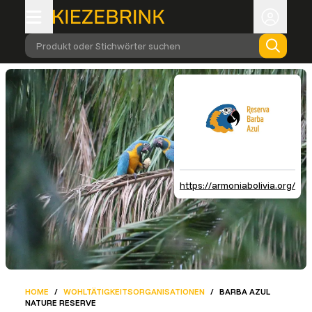
Produkt oder Stichwörter suchen
https://armoniabolivia.org/
HOME
/
WOHLTÄTIGKEITSORGANISATIONEN
/
BARBA AZUL
NATURE RESERVE