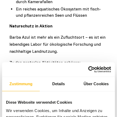
durch Kamerafallen
Ein reiches aquatisches Ökosystem mit fisch-
und pflanzenreichen Seen und Flüssen
Naturschutz in Aktion
Barba Azul ist mehr als ein Zufluchtsort – es ist ein
lebendiges Labor für ökologische Forschung und
nachhaltige Landnutzung.
Zu den zentralen Aktivitäten gehören:
Savannenmanagement und nachhaltige
Viehhaltung: In Versuchszonen wird der Einfluss
Zustimmung
Details
Über Cookies
von Weidewirtschaft auf die Biodiversität
untersucht
Wiederaufforstung: Fokus auf die Regeneration
Diese Webseite verwendet Cookies
von Palmenwaldinseln mit der Motacu-Palme,
Wir verwenden Cookies, um Inhalte und Anzeigen zu
die für Aras lebenswichtig ist
personalisieren, Funktionen für soziale Medien anbieten