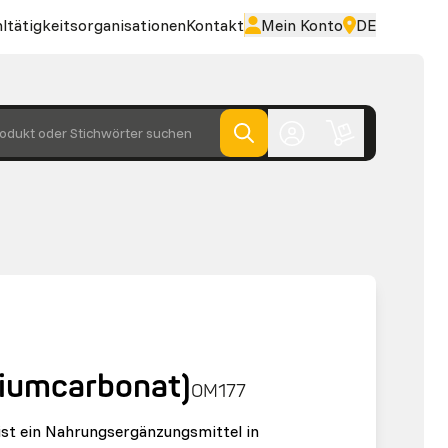
ltätigkeitsorganisationen
Kontakt
Mein Konto
DE
odukt oder Stichwörter suchen
ciumcarbonat)
OM177
ist ein Nahrungsergänzungsmittel in