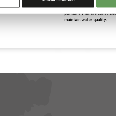
The granules sink slowly, al
portions that are consumed
maintain water quality.