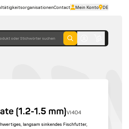
ltätigkeitsorganisationen
Contact
Mein Konto
DE
odukt oder Stichwörter suchen
late (1.2-1.5 mm)
VI404
ochwertiges, langsam sinkendes Fischfutter,