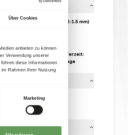
Über Cookies
Cichlid Granulate (1.2-1.5 mm)
VI404
5 kg Beutel
 Medien anbieten zu können
Voraussichtliche Lieferzeit:
hrer Verwendung unserer
mindestens 5 Werktage
 führen diese Informationen
ie im Rahmen Ihrer Nutzung
1.2-1.5 mm
Marketing
Vivani Fishfood
Alle zulassen