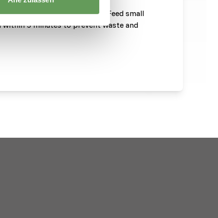
lowing your fish to feed evenly. Feed small
 within 5 minutes to prevent waste and