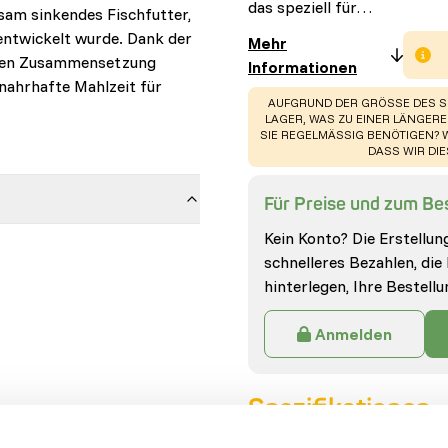
das speziell für…
gsam sinkendes Fischfutter,
 entwickelt wurde. Dank der
Mehr
nen Zusammensetzung
Informationen
 nahrhafte Mahlzeit für
WARNING
:
AUFGRUND DER GRÖSSE DES S
LAGER, WAS ZU EINER LÄNGEREN 
IE REGELMÄSSIG BENÖTIGEN? W
ASS WIR DIES
Für Preise und zum Bes
Kein Konto? Die Erstellung
schnelleres Bezahlen, die
hinterlegen, Ihre Bestell
Anmelden
Spezifikationen