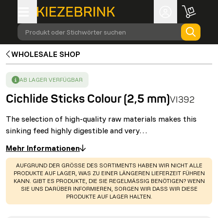
Produkt oder Stichwörter suchen
WHOLESALE SHOP
SUCCESS
:
AB LAGER VERFÜGBAR
Cichlide Sticks Colour (2,5 mm)
VI392
The selection of high-quality raw materials makes this
sinking feed highly digestible and very…
Mehr Informationen
WARNING
:
AUFGRUND DER GRÖSSE DES SORTIMENTS HABEN WIR NICHT ALLE
PRODUKTE AUF LAGER, WAS ZU EINER LÄNGEREN LIEFERZEIT FÜHREN
KANN. GIBT ES PRODUKTE, DIE SIE REGELMÄSSIG BENÖTIGEN? WENN S
IE UNS DARÜBER INFORMIEREN, SORGEN WIR DASS WIR DIESE P
RODUKTE AUF LAGER HALTEN.