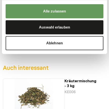
meal, which is a sustainable alternative to other animal
protein sources.
Alle zulassen
Auswahl erlauben
Downloads
Ablehnen
Produktdatenblatt
Auch interessant
Kräutermischung
- 3 kg
KE006