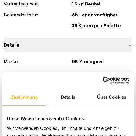
Verkaufseinheit
15 kg Beutel
Bestandsstatus
Ab Lager verfügbar
36 Kisten pro Palette
Details
Marke
DK Zoological
Ernährungsberatung
DK Omnivore diet is a complete feed for all kind of
Zustimmung
Details
Über Cookies
omnivorous animals. Dietary requirements of animals will
be in general: 2% of body weight for animals up to 100 kg,
1,5% of body weight for animals with a body weight
Diese Webseite verwendet Cookies
between 100 and 500 kg and 1% of body weight for
Wir verwenden Cookies, um Inhalte und Anzeigen zu
animals above 500 kg. This diet should be fed at a rate of
personalisieren, Funktionen für soziale Medien anbieten