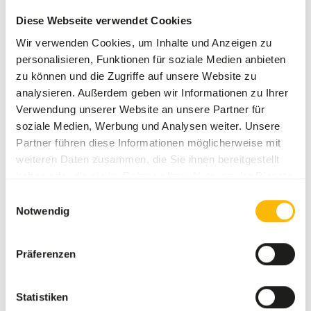
373,5 kcal / 100 g, which means +/- 25 kcal per
trainingsbiscuit.
Diese Webseite verwendet Cookies
Wir verwenden Cookies, um Inhalte und Anzeigen zu
personalisieren, Funktionen für soziale Medien anbieten
zu können und die Zugriffe auf unsere Website zu
Über dieses Produkt
analysieren. Außerdem geben wir Informationen zu Ihrer
Verwendung unserer Website an unsere Partner für
• DK Trainings Biscuits L is a complementary feed for a
soziale Medien, Werbung und Analysen weiter. Unsere
variety of animals. Designed to be used for trainings
Partner führen diese Informationen möglicherweise mit
purposes and enrichment. • Suitable for a wide variety of
weiteren Daten zusammen, die Sie ihnen bereitgestellt
animals such as elephants, rhinos, primates etc. • Designed
haben oder die sie im Rahmen Ihrer Nutzung der Dienste
to be used for training purpose - Does not interfere with
gesammelt haben.
Einwilligungsauswahl
vitamin and mineral levels in the main diet. • No synthetic
Notwendig
products are used to colour the product. • Much healthier
than apples or other fruits or bread. • Tested by several
zoos.
Präferenzen
Statistiken