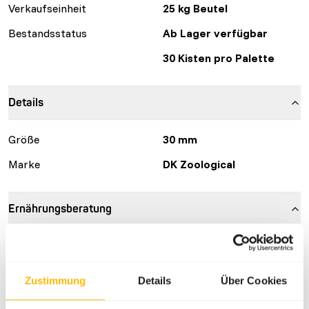
Verkaufseinheit
25 kg Beutel
Bestandsstatus
Ab Lager verfügbar
30 Kisten pro Palette
Details
Größe
30 mm
Marke
DK Zoological
Ernährungsberatung
DK Trainings Biscuits are a complementary feed for a
variety of animals. They are designed to be used for
trainings purposes and should not make up more than 2%
Zustimmung
Details
Über Cookies
of the daily diet. The energie content of the biscuits is