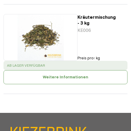
Kräutermischung
- 3 kg
KE006
Preis pro
:
kg
SUCCESS
:
AB LAGER VERFÜGBAR
Weitere Informationen