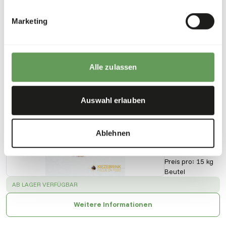
Downloads
Marketing
Produktdatenblatt
Alle zulassen
Auch interessant
DK
Auswahl erlauben
Trainings
Biscuits
S
Ablehnen
DK013
Preis pro
:
15 kg
Beutel
SUCCESS
:
AB LAGER VERFÜGBAR
Weitere Informationen