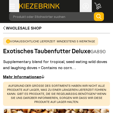
Produkt oder Stichwörter suchen
WHOLESALE SHOP
WARNING
:
VORAUSSICHTLICHE LIEFERZEIT: MINDESTENS 5 WERKTAGE
Exotisches Taubenfutter Deluxe
GA890
Supplementary blend for tropical, seed-eating wild doves
and laughing doves • Contains no corn…
Mehr Informationen
WARNING
:
AUFGRUND DER GRÖSSE DES SORTIMENTS HABEN WIR NICHT ALLE
PRODUKTE AUF LAGER, WAS ZU EINER LÄNGEREN LIEFERZEIT FÜHREN
KANN. GIBT ES PRODUKTE, DIE SIE REGELMÄSSIG BENÖTIGEN? WENN S
IE UNS DARÜBER INFORMIEREN, SORGEN WIR DASS WIR DIESE P
RODUKTE AUF LAGER HALTEN.