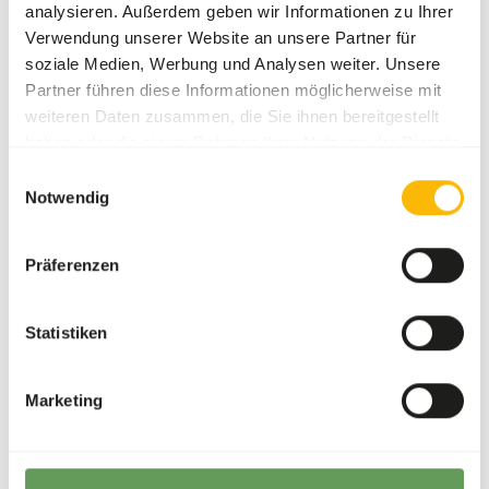
analysieren. Außerdem geben wir Informationen zu Ihrer
Bestandsstatus
Voraussichtliche
Verwendung unserer Website an unsere Partner für
Lieferzeit: mindestens 5
soziale Medien, Werbung und Analysen weiter. Unsere
Werktage
Partner führen diese Informationen möglicherweise mit
weiteren Daten zusammen, die Sie ihnen bereitgestellt
Details
haben oder die sie im Rahmen Ihrer Nutzung der Dienste
gesammelt haben.
Einwilligungsauswahl
Marke
Garvo
Notwendig
Präferenzen
Über dieses Produkt
Supplementary blend for tropical, seed-eating wild doves
Statistiken
and laughing doves • Contains no corn for better digestion
by tropical doves • Includes hemp seed (4%) to support
Marketing
breeding • Contains a high variety of finer seeds