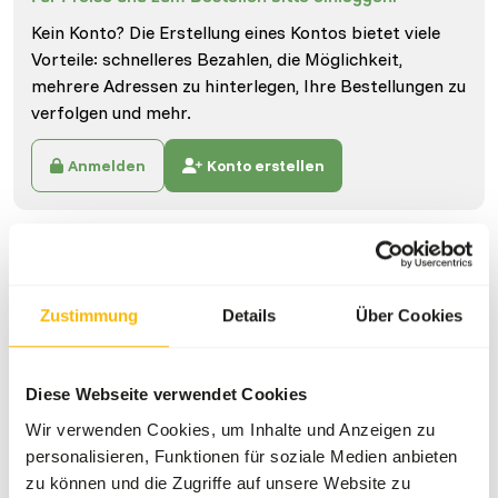
Kein Konto? Die Erstellung eines Kontos bietet viele
Vorteile: schnelleres Bezahlen, die Möglichkeit,
mehrere Adressen zu hinterlegen, Ihre Bestellungen zu
verfolgen und mehr.
Anmelden
Konto erstellen
Spezifikationen
Allgemein
Zustimmung
Details
Über Cookies
Artikel
Exotisches Taubenfutter
Deluxe
Diese Webseite verwendet Cookies
Wir verwenden Cookies, um Inhalte und Anzeigen zu
Artikelcode
GA890
personalisieren, Funktionen für soziale Medien anbieten
Verkaufseinheit
20 kg Beutel
zu können und die Zugriffe auf unsere Website zu