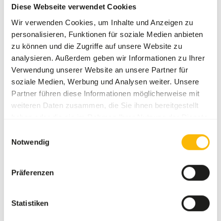
insects are offered, they’ll not be eaten and their quality
Diese Webseite verwendet Cookies
will decrease rapidly.
Wir verwenden Cookies, um Inhalte und Anzeigen zu
personalisieren, Funktionen für soziale Medien anbieten
zu können und die Zugriffe auf unsere Website zu
analysieren. Außerdem geben wir Informationen zu Ihrer
Über dieses Produkt
Verwendung unserer Website an unsere Partner für
soziale Medien, Werbung und Analysen weiter. Unsere
Crickets have a high nutritional value and have
Partner führen diese Informationen möglicherweise mit
furthermore, due to their hard armour, the quality to clean
weiteren Daten zusammen, die Sie ihnen bereitgestellt
young birds’ intestines by dragging along the surplus
haben oder die sie im Rahmen Ihrer Nutzung der Dienste
mucus in the intestines during the intestinal transit. This
gesammelt haben.
is especially of importance to purely insect-eating birds.
Einwilligungsauswahl
Topinsect generally uses house crickets, banded crickets
Notwendig
and field crickets. Our farms breed crickets on a mixture
of grains without any added growth promoters or
Präferenzen
chemicals.
Statistiken