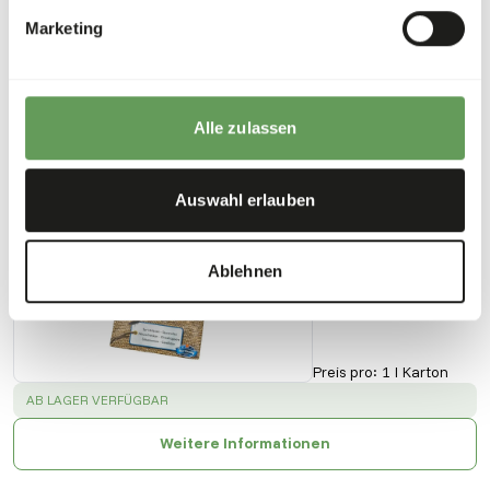
Downloads
Marketing
Produktdatenblatt
Alle zulassen
Auch interessant
Auswahl erlauben
Heuschrecken
51006
Ablehnen
Preis pro
:
1 l Karton
SUCCESS
:
AB LAGER VERFÜGBAR
Weitere Informationen