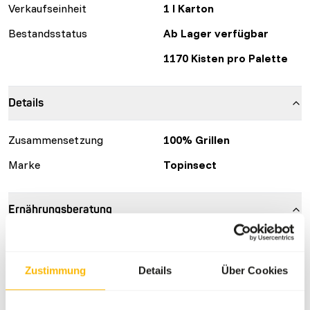
Verkaufseinheit
1 l Karton
Bestandsstatus
Ab Lager verfügbar
1170 Kisten pro Palette
Details
Zusammensetzung
100% Grillen
Marke
Topinsect
Ernährungsberatung
Topinsect insects should always be defrosted before
being offered to animals. An insect which is still frozen
Zustimmung
Details
Über Cookies
could cause stomach or intestinal cramps. Never offer an
animal more defrosted insects than it can eat. If too many