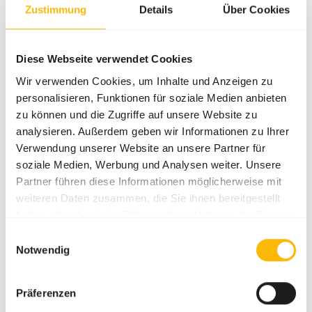
Zustimmung
Details
Über Cookies
Bei diesem Produkt handelt es sich um Rohfutter. Bitte
beachten Sie die Hygiene-Vorschriften.
Diese Webseite verwendet Cookies
Wir verwenden Cookies, um Inhalte und Anzeigen zu
personalisieren, Funktionen für soziale Medien anbieten
Über dieses Produkt
zu können und die Zugriffe auf unsere Website zu
analysieren. Außerdem geben wir Informationen zu Ihrer
Dieser Fisch ist einzeln gefroren und lässt sich daher
Verwendung unserer Website an unsere Partner für
portionsweise leicht auftauen.
soziale Medien, Werbung und Analysen weiter. Unsere
Partner führen diese Informationen möglicherweise mit
weiteren Daten zusammen, die Sie ihnen bereitgestellt
haben oder die sie im Rahmen Ihrer Nutzung der Dienste
Analytische Bestandteile
gesammelt haben.
Einwilligungsauswahl
Notwendig
Feuchtigkeit
71%
Rohasche
7%
Eiweiß
17%
Kalzium
0,63%
Präferenzen
Fettgehalt
7%
Phosphor
0,53%