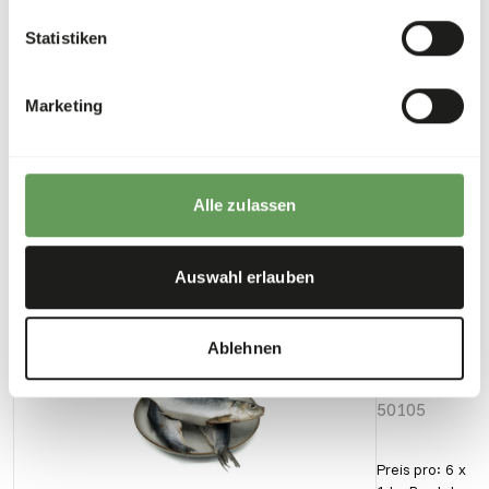
Fasergehalt
0,1%
Statistiken
Marketing
Downloads
Produktdatenblatt
Alle zulassen
Auch interessant
Auswahl erlauben
KB
Ablehnen
BARF -
Hering
50105
Preis pro
:
6 x