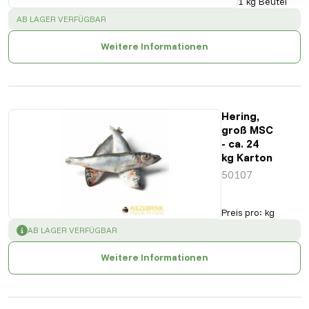
1 kg Beutel
SUCCESS
:
AB LAGER VERFÜGBAR
Weitere Informationen
Hering,
groß MSC
- ca. 24
kg Karton
50107
Preis pro
:
kg
SUCCESS
:
AB LAGER VERFÜGBAR
Weitere Informationen