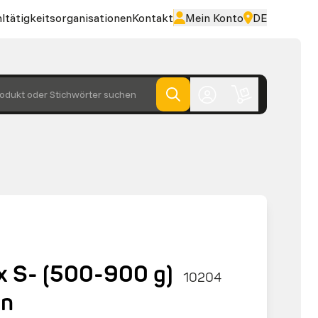
ltätigkeitsorganisationen
Kontakt
Mein Konto
DE
odukt oder Stichwörter suchen
x S- (500-900 g)
10204
on