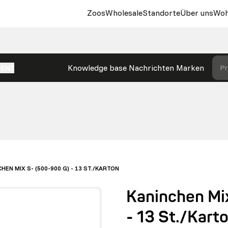
Zoos
Wholesale
Standorte
Über uns
Woh
Knowledge base
Nachrichten
Marken
Pr
MENT
HEN MIX S- (500-900 G) - 13 ST./KARTON
Kaninchen Mi
- 13 St./Kart