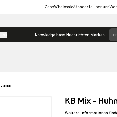
Zoos
Wholesale
Standorte
Über uns
Woh
Knowledge base
Nachrichten
Marken
Pr
MENT
 - HUHN
KB Mix - Huh
Weitere Informationen find