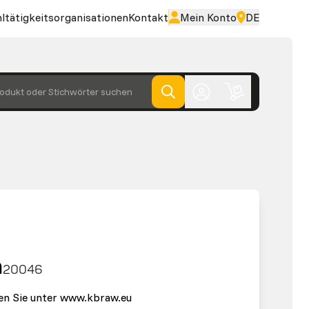
ltätigkeitsorganisationen
Kontakt
Mein Konto
DE
odukt oder Stichwörter suchen
n
20046
en Sie unter www.kbraw.eu