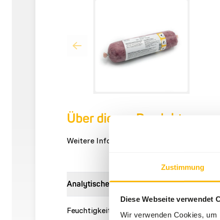
Über dieses Produkt
Weitere Informationen finden Sie unter
ww
Zustimmung
Analytische Bestandteile
Diese Webseite verwendet 
Feuchtigkeit
70%
Rohasc
Wir verwenden Cookies, um I