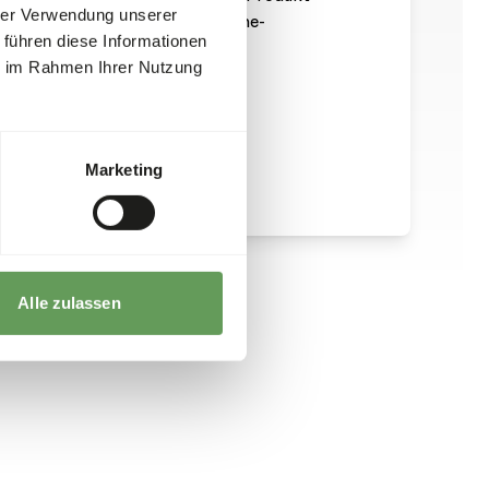
hrer Verwendung unserer
r. Bitte beachten Sie die Hygiene-
 führen diese Informationen
-right.eu
).
ie im Rahmen Ihrer Nutzung
Marketing
Alle zulassen