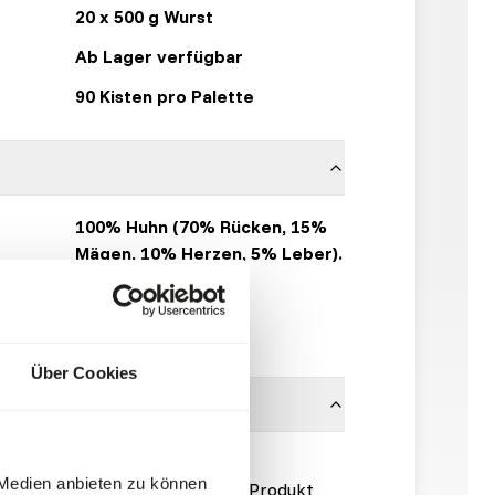
20 x 500 g Wurst
Ab Lager verfügbar
90 Kisten pro Palette
100% Huhn (70% Rücken, 15%
Mägen, 10% Herzen, 5% Leber).
KB RAW
Hier klicken
Über Cookies
n ist notwendig
 Medien anbieten zu können
gsinformationen/
). Bei diesem Produkt