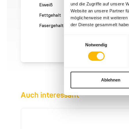
und die Zugriffe auf unsere 
Eiweiß
16%
Kalzium
Website an unsere Partner fü
Fettgehalt
13%
Phosph
möglicherweise mit weiteren
der Dienste gesammelt habe
Fasergehalt
0,2%
Energie
(kcal/1
Einwilligungsauswahl
Notwendig
Ablehnen
Auch interessant