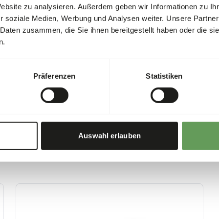
Website zu analysieren. Außerdem geben wir Informationen zu I
0,82%
handelt es sich um Rohfutte
r soziale Medien, Werbung und Analysen weiter. Unsere Partner
Vorschriften (
www.feed-raw
or
0,44%
 Daten zusammen, die Sie ihnen bereitgestellt haben oder die s
n.
178
00 g)
Präferenzen
Statistiken
Auswahl erlauben