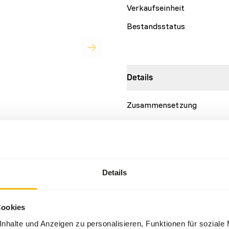
Verkaufseinheit
Bestandsstatus
Details
Zusammensetzung
Marke
w.kbraw.eu
Mehr Informationen
Details
Ernährungsberatung
Cookies
Variation mit Proteinquelle
he
3%
nhalte und Anzeigen zu personalisieren, Funktionen für soziale
(
www.kbraw.eu/de/ernahrun