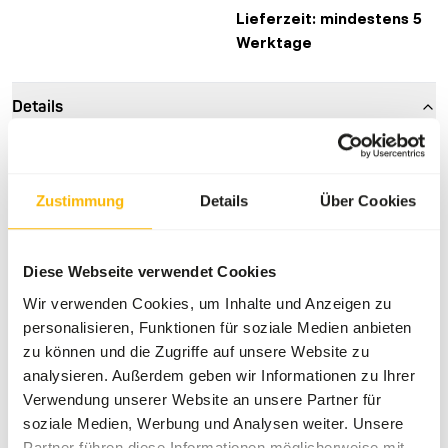
Lieferzeit: mindestens 5
Werktage
Details
Marke
Frozen Fish Food
Mehr Informationen
Hier klicken
Zustimmung
Details
Über Cookies
Ernährungsberatung
Diese Webseite verwendet Cookies
Wir verwenden Cookies, um Inhalte und Anzeigen zu
Bei diesem Produkt handelt es sich um Rohfutter. Bitte
personalisieren, Funktionen für soziale Medien anbieten
beachten Sie die Hygiene-Vorschriften.
zu können und die Zugriffe auf unsere Website zu
analysieren. Außerdem geben wir Informationen zu Ihrer
Verwendung unserer Website an unsere Partner für
soziale Medien, Werbung und Analysen weiter. Unsere
Über dieses Produkt
Partner führen diese Informationen möglicherweise mit