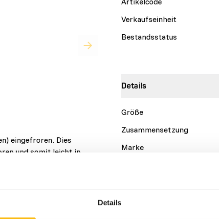
Artikelcode
Verkaufseinheit
Bestandsstatus
Details
Größe
Zusammensetzung
zen) eingefroren. Dies
Marke
oren und somit leicht in
Ernährungsberatung
Details
Depending on the species, fr
However, please bear in min