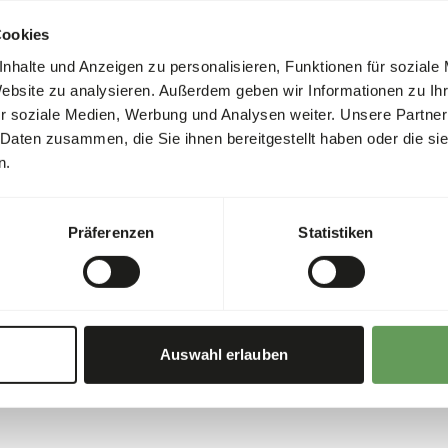
must therefore always be c
he
0%
Cookies
supplements to meet the an
0,02%
detailed, species-specific f
nhalte und Anzeigen zu personalisieren, Funktionen für soziale
Zoodatabase.
Website zu analysieren. Außerdem geben wir Informationen zu I
or
0,02%
r soziale Medien, Werbung und Analysen weiter. Unsere Partner
 Daten zusammen, die Sie ihnen bereitgestellt haben oder die s
n.
Präferenzen
Statistiken
Auswahl erlauben