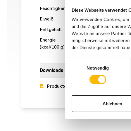
Feuchtigkeit
88%
Rohasc
Diese Webseite verwendet 
Eiweiß
1%
Kalzium
Wir verwenden Cookies, um I
und die Zugriffe auf unsere 
Fettgehalt
0,09%
Phosph
Website an unsere Partner fü
Energie
32 kcal
möglicherweise mit weiteren
(kcal/100 g)
der Dienste gesammelt habe
Einwilligungsauswahl
Notwendig
Downloads
Produktdatenblatt
Ablehnen