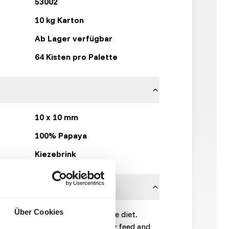
53002
10 kg Karton
Ab Lager verfügbar
64 Kisten pro Palette
10 x 10 mm
100% Papaya
Kiezebrink
Über Cookies
uit can be a suitable part of the diet.
d that fruit is a complementary feed and