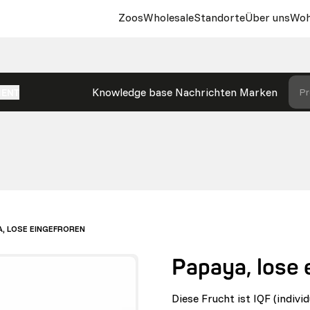
Zoos
Wholesale
Standorte
Über uns
Woh
Knowledge base
Nachrichten
Marken
Pr
MENT
A, LOSE EINGEFROREN
Papaya, lose 
Diese Frucht ist IQF (indivi