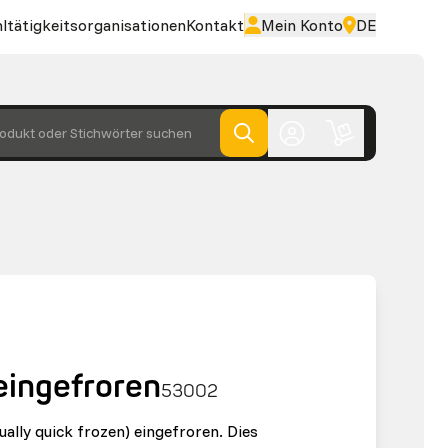
ltätigkeitsorganisationen
Kontakt
Mein Konto
DE
odukt oder Stichwörter suchen
eingefroren
53002
dually quick frozen) eingefroren. Dies