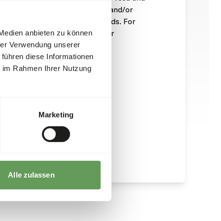
ombined with other feedstuffs and/or
imal's complete nutritional needs. For
eeding advice, we refer you to our
 Medien anbieten zu können
hrer Verwendung unserer
 führen diese Informationen
ie im Rahmen Ihrer Nutzung
Marketing
Alle zulassen