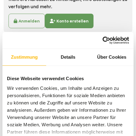
verfolgen und mehr.
Anmelden
Konto erstellen
Spezifikationen
Zustimmung
Details
Über Cookies
Allgemein
Artikel
Rhino Pellets
Diese Webseite verwendet Cookies
Artikelcode
AB608
Wir verwenden Cookies, um Inhalte und Anzeigen zu
personalisieren, Funktionen für soziale Medien anbieten
Verkaufseinheit
20 kg Beutel
zu können und die Zugriffe auf unsere Website zu
Bestandsstatus
Voraussichtliche
analysieren. Außerdem geben wir Informationen zu Ihrer
Lieferzeit: mindestens 5
Verwendung unserer Website an unsere Partner für
Werktage
soziale Medien, Werbung und Analysen weiter. Unsere
Partner führen diese Informationen möglicherweise mit
50 Kisten pro Palette