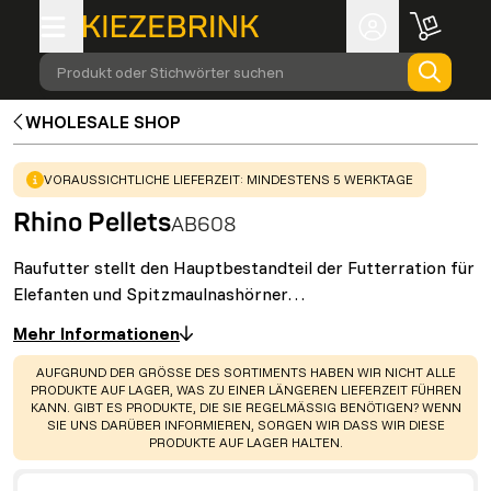
Produkt oder Stichwörter suchen
WHOLESALE SHOP
WARNING
:
VORAUSSICHTLICHE LIEFERZEIT: MINDESTENS 5 WERKTAGE
Rhino Pellets
AB608
Raufutter stellt den Hauptbestandteil der Futterration für
Elefanten und Spitzmaulnashörner…
Mehr Informationen
WARNING
:
AUFGRUND DER GRÖSSE DES SORTIMENTS HABEN WIR NICHT ALLE
PRODUKTE AUF LAGER, WAS ZU EINER LÄNGEREN LIEFERZEIT FÜHREN
KANN. GIBT ES PRODUKTE, DIE SIE REGELMÄSSIG BENÖTIGEN? WENN S
IE UNS DARÜBER INFORMIEREN, SORGEN WIR DASS WIR DIESE P
RODUKTE AUF LAGER HALTEN.