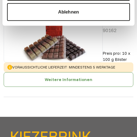
Ablehnen
Marine-
Mix
90162
Preis pro
:
10 x
100 g Blister
WARNING
:
VORAUSSICHTLICHE LIEFERZEIT: MINDESTENS 5 WERKTAGE
Weitere Informationen