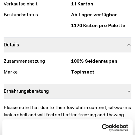
Verkaufseinheit
1 l Karton
Bestandsstatus
Ab Lager verfügbar
1170 Kisten pro Palette
Details
Zusammensetzung
100% Seidenraupen
Marke
Topinsect
Ernährungsberatung
Please note that due to their low chitin content, silkworms
lack a shell and will feel soft after freezing and thawing.
They also tend to dry out faster, and any discoloration
that occurs after a few hours isn't a sign of spoilage but