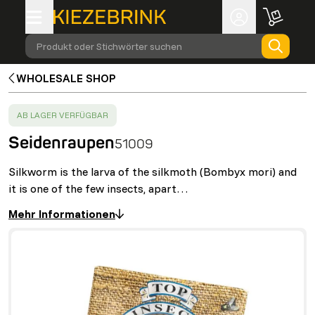
Produkt oder Stichwörter suchen
WHOLESALE SHOP
SUCCESS
:
AB LAGER VERFÜGBAR
Seidenraupen
51009
Silkworm is the larva of the silkmoth (Bombyx mori) and
it is one of the few insects, apart…
Mehr Informationen