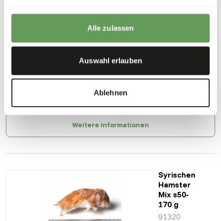
Zwerghamster
Alle zulassen
Mittel/Erwachsene
91301
Auswahl erlauben
Preis pro
:
1 kg Beutel
Ablehnen
ERROR
:
VORÜBERGEHEND NICHT VERFÜGBAR
Weitere Informationen
Syrischen
Hamster
Mix s50-
170 g
91320