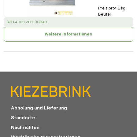
Preis pro
:
1 kg
Beutel
SUCCESS
:
AB LAGER VERFÜGBAR
Weitere Informationen
Abholung und Lieferung
Standorte
Nachrichten
Wohltätigkeitsorganisationen