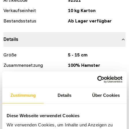
Verkaufseinheit
10 kg Karton
Bestandsstatus
Ab Lager verfügbar
Details
Größe
5 - 15 cm
Zusammensetzung
100% Hamster
Marke
Kiezebrink
Ernährungsberatung
Zustimmung
Details
Über Cookies
Bei diesem Produkt handelt es sich um Rohfutter. Bitte
Diese Webseite verwendet Cookies
beachten Sie die Hygiene-Vorschriften.
Wir verwenden Cookies, um Inhalte und Anzeigen zu