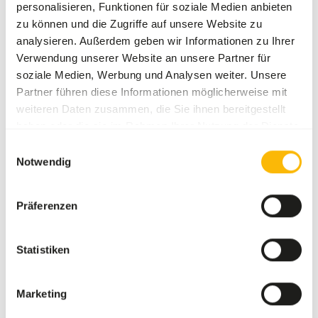
personalisieren, Funktionen für soziale Medien anbieten
zu können und die Zugriffe auf unsere Website zu
Über dieses Produkt
analysieren. Außerdem geben wir Informationen zu Ihrer
Verwendung unserer Website an unsere Partner für
Diese Beutetiere können unter anderem für die Ernährung
soziale Medien, Werbung und Analysen weiter. Unsere
von Greifvögeln, Reptilien und anderen Fleischfressern
Partner führen diese Informationen möglicherweise mit
verwendet werden.
weiteren Daten zusammen, die Sie ihnen bereitgestellt
haben oder die sie im Rahmen Ihrer Nutzung der Dienste
gesammelt haben.
Einwilligungsauswahl
Notwendig
Analytische Bestandteile
Feuchtigkeit
69,7%
Rohasche
2,3%
Präferenzen
Eiweiß
15,1%
Fettgehalt
10,5%
Statistiken
Marketing
Auch interessant