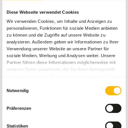
Weitere Informationen
Diese Webseite verwendet Cookies
Wir verwenden Cookies, um Inhalte und Anzeigen zu
personalisieren, Funktionen für soziale Medien anbieten
zu können und die Zugriffe auf unsere Website zu
Boskos
Browser
analysieren. Außerdem geben wir Informationen zu Ihrer
(10 mm)
Verwendung unserer Website an unsere Partner für
WE006
soziale Medien, Werbung und Analysen weiter. Unsere
Partner führen diese Informationen möglicherweise mit
weiteren Daten zusammen, die Sie ihnen bereitgestellt
Preis pro
:
20 kg
haben oder die sie im Rahmen Ihrer Nutzung der Dienste
Beutel
gesammelt haben.
SUCCESS
:
AB LAGER VERFÜGBAR
Einwilligungsauswahl
Notwendig
Weitere Informationen
Präferenzen
Boskos
Statistiken