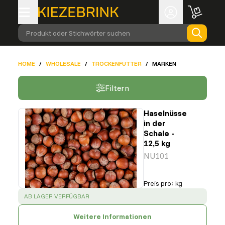
Produkt oder Stichwörter suchen
HOME
/
WHOLESALE
/
TROCKENFUTTER
/
MARKEN
Filtern
Haselnüsse
in der
Schale -
12,5 kg
NU101
Preis pro
:
kg
SUCCESS
:
AB LAGER VERFÜGBAR
Weitere Informationen