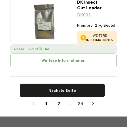
DK Insect
Gut Loader
DK001
Preis pro
:
2 kg Beutel
WARNING
:
WEITERE
INFORMATIONEN
SUCCESS
:
AB LAGER VERFÜGBAR
Weitere Informationen
Nächste Seite
1
2
…
34
Next