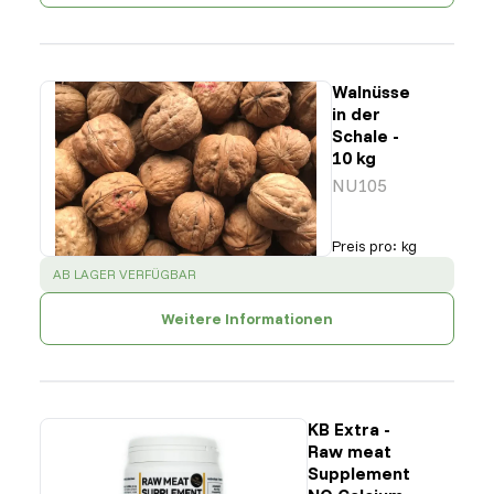
Walnüsse
in der
Schale -
10 kg
NU105
Preis pro
:
kg
SUCCESS
:
AB LAGER VERFÜGBAR
Weitere Informationen
KB Extra -
Raw meat
Supplement