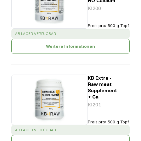
NO Calcium
KI200
Preis pro
:
500 g Topf
SUCCESS
:
AB LAGER VERFÜGBAR
Weitere Informationen
KB Extra -
Raw meat
Supplement
+ Ca
KI201
Preis pro
:
500 g Topf
SUCCESS
:
AB LAGER VERFÜGBAR