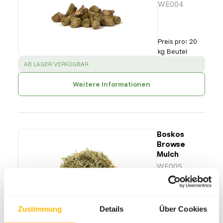
WE004
Preis pro
:
20
kg Beutel
SUCCESS
:
AB LAGER VERFÜGBAR
Weitere Informationen
Boskos
Browse
Mulch
WE005
Preis pro
:
20 kg
Beutel
Zustimmung
Details
Über Cookies
SUCCESS
:
AB LAGER VERFÜGBAR