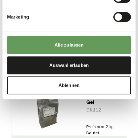
Browser
(6 mm)
WE008
Marketing
Preis pro
:
20 kg
Beutel
Alle zulassen
SUCCESS
:
AB LAGER VERFÜGBAR
Weitere Informationen
Auswahl erlauben
Ablehnen
DK Aquatic
Carnivore
Gel
DK112
Preis pro
:
2 kg
Beutel