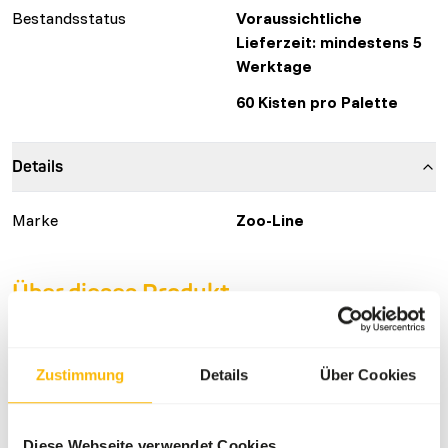
Bestandsstatus
Voraussichtliche
Lieferzeit: mindestens 5
Werktage
60 Kisten pro Palette
Details
Marke
Zoo-Line
Über dieses Produkt
Our high fiber pellets, is browse without any artificial
additive’s soya, palm oil, and aromas. The pellets is
Zustimmung
Details
Über Cookies
therefore a completely natural and healthy product. The
pellets contains branches that are collected in the spring
when they have set their first bud shoots. The branches
Diese Webseite verwendet Cookies