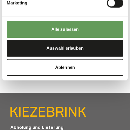
Marketing
High-
fibre
DK047
Alle zulassen
Preis pro
:
20
kg Beutel
SUCCESS
:
AB LAGER VERFÜGBAR
Auswahl erlauben
Weitere Informationen
Ablehnen
Abholung und Lieferung