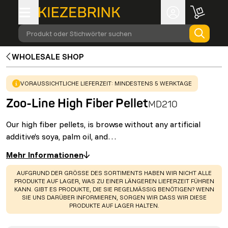
Produkt oder Stichwörter suchen
WHOLESALE SHOP
WARNING
:
VORAUSSICHTLICHE LIEFERZEIT: MINDESTENS 5 WERKTAGE
Zoo-Line High Fiber Pellet
MD210
Our high fiber pellets, is browse without any artificial
additive’s soya, palm oil, and…
Mehr Informationen
WARNING
:
AUFGRUND DER GRÖSSE DES SORTIMENTS HABEN WIR NICHT ALLE
PRODUKTE AUF LAGER, WAS ZU EINER LÄNGEREN LIEFERZEIT FÜHREN
KANN. GIBT ES PRODUKTE, DIE SIE REGELMÄSSIG BENÖTIGEN? WENN S
IE UNS DARÜBER INFORMIEREN, SORGEN WIR DASS WIR DIESE P
RODUKTE AUF LAGER HALTEN.