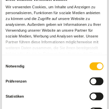
are then dried and put in to stock for later grinding in to a
Wir verwenden Cookies, um Inhalte und Anzeigen zu
pellet that contain small and large fibers. This way the
personalisieren, Funktionen für soziale Medien anbieten
stomach have something to work with and it take longer
zu können und die Zugriffe auf unsere Website zu
time for the feed to pass through the animals digestive
analysieren. Außerdem geben wir Informationen zu Ihrer
system. This feed have the effect that you use les feed pr
Verwendung unserer Website an unsere Partner für
kg animal because the animal will obtain/use more of the
soziale Medien, Werbung und Analysen weiter. Unsere
feed in their digestive system.
Partner führen diese Informationen möglicherweise mit
weiteren Daten zusammen, die Sie ihnen bereitgestellt
haben oder die sie im Rahmen Ihrer Nutzung der Dienste
Downloads
gesammelt haben.
Einwilligungsauswahl
Notwendig
Produktdatenblatt
Präferenzen
Auch interessant
Statistiken
DK