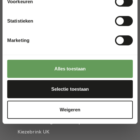
Voorkeuren
WHOLESALE SHOP
Statistieken
Shop voor groothandels en
dierenwinkels
Marketing
Hoge Eng Oost 50
3882 TN Putten
Alles toestaan
The Netherlands
+31 (0) 341 358 338
Selectie toestaan
info@kiezebrink.eu
Weigeren
Kiezebrink International
Kiezebrink België & Frankrijk
Kiezebrink UK