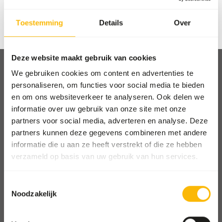
Toestemming
Details
Over
Wachtwoord vergeten?
Deze website maakt gebruik van cookies
We gebruiken cookies om content en advertenties te
personaliseren, om functies voor social media te bieden
en om ons websiteverkeer te analyseren. Ook delen we
Afhalen en bezorgen
informatie over uw gebruik van onze site met onze
partners voor social media, adverteren en analyse. Deze
Locaties
partners kunnen deze gegevens combineren met andere
Nieuws
informatie die u aan ze heeft verstrekt of die ze hebben
Goede doelen
verzameld op basis van uw gebruik van hun services.
Contact
Toestemmingsselectie
Noodzakelijk
ZOOS SHOP
Ga naar onze one-stop-shop