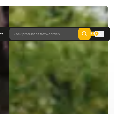
ct
NL
Zoek product of trefwoorden