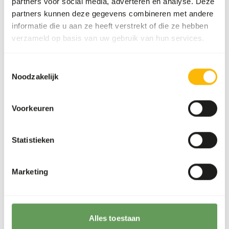
partners voor social media, adverteren en analyse. Deze
Lokaal nieuws
partners kunnen deze gegevens combineren met andere
informatie die u aan ze heeft verstrekt of die ze hebben
Vacatures
verzameld op basis van uw gebruik van hun services.
Afhalen en bezorgen
Toestemmingsselectie
Noodzakelijk
Medewerkers
Voorkeuren
Nederland
Duitsland
Statistieken
Eerstvolgende
Volgende
Marketing
Bezorgroute
levering
levering
Rondje
Week 34 - di 18-
Week 38
Midden
08-2026
Alles toestaan