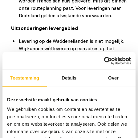
worden franco aan huis geleverd, mits dit binnen
onze routeplanning past. Voor leveringen naar
Duitsland gelden afwijkende voorwaarden.
Uitzonderingen levergebied
Levering op de Waddeneilanden is niet mogelijk.
Wij kunnen wél leveren op een adres op het
vasteland. Neem hiervoor contact met ons op
via 0341-358338 of
info@kiezebrink.eu
.
Leveringen naar Zeeuws-Vlaanderen worden
Toestemming
Details
Over
verzorgd door Kiezebrink België & Frankrijk.
Terug naar locaties
Deze website maakt gebruik van cookies
We gebruiken cookies om content en advertenties te
personaliseren, om functies voor social media te bieden
en om ons websiteverkeer te analyseren. Ook delen we
International
informatie over uw gebruik van onze site met onze