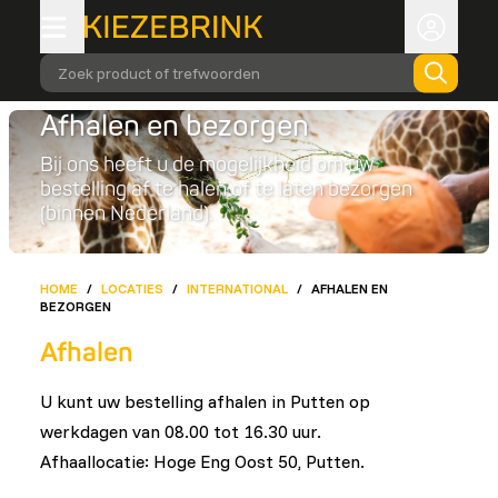
Zoek product of trefwoorden
Afhalen en bezorgen
Bij ons heeft u de mogelijkheid om uw
bestelling af te halen of te laten bezorgen
(binnen Nederland).
HOME
/
LOCATIES
/
INTERNATIONAL
/
AFHALEN EN
BEZORGEN
Afhalen
U kunt uw bestelling afhalen in Putten op
werkdagen van 08.00 tot 16.30 uur.
Afhaallocatie: Hoge Eng Oost 50, Putten.