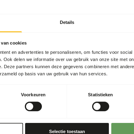
025
20-05-2025
jdag
Update van Save the
en weer aanwezig bij de
We delen graag een update
Details
ag!
de impact van onze steun 
Save the Rhino.
 van cookies
ent en advertenties te personaliseren, om functies voor social
. Ook delen we informatie over uw gebruik van onze site met on
eer
Lees meer
e. Deze partners kunnen deze gegevens combineren met andere i
erzameld op basis van uw gebruik van hun services.
MVO
GOED
025
15-01-2025
Voorkeuren
Statistieken
eusonderscheiding
Sponsoring
natuurbescherming
enavond mochten wij met
de Linnaeusonderscheiding
Sponsoring van
vangst nemen.
natuurbeschermingsproje
Selectie toestaan