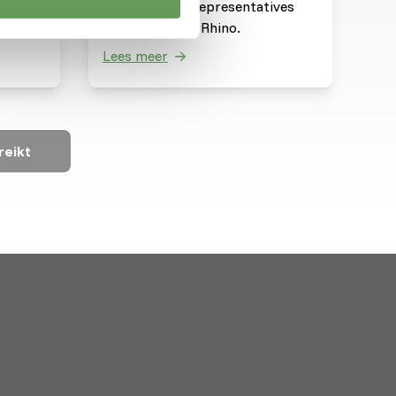
ucten
catch up with representatives
from Save The Rhino.
Lees meer
reikt