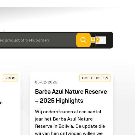
alen van
NL
ek product of trefwoorden
ZOOS
GOEDE DOELEN
05-02-2026
Barba Azul Nature Reserve
– 2025 Highlights
ie
Wij ondersteunen al een aantal
jaar het Barba Azul Nature
Reserve in Bolivia. De update die
wij van hen ontvingen willen we