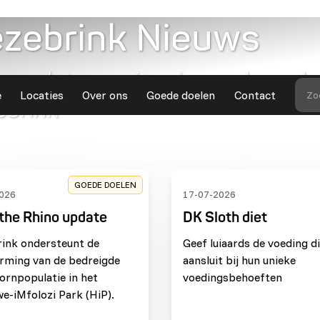
ezebrink Nieuws
e updates en inspirerende verh
e
Locaties
Over ons
Goede doelen
Contact
Zo
ebrink
GOEDE DOELEN
026
17-07-2026
the Rhino update
DK Sloth diet
rink ondersteunt de
Geef luiaards de voeding d
rming van de bedreigde
aansluit bij hun unieke
ornpopulatie in het
voedingsbehoeften
e-iMfolozi Park (HiP).