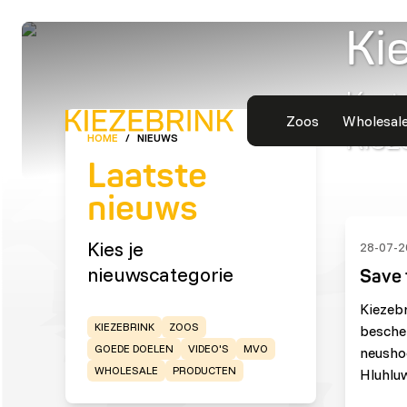
Ki
Kort
Zoos
Wholesal
Kiez
HOME
/
NIEUWS
Laatste
nieuws
Kies je
28-07-2
nieuwscategorie
Save 
Kiezeb
KIEZEBRINK
ZOOS
besche
GOEDE DOELEN
VIDEO'S
MVO
neusho
WHOLESALE
PRODUCTEN
Hluhluw