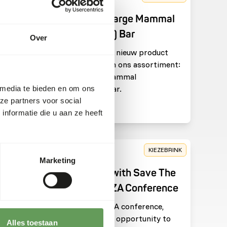
25-03-2025
 Rhino
Nieuw: DK Large Mammal
(Pachyderm) Bar
 over
Over
aan
We hebben een nieuw product
toegevoegd aan ons assortiment:
de DK Large Mammal
(Pachyderm) Bar.
 media te bieden en om ons
ze partners voor social
Lees meer
nformatie die u aan ze heeft
E DOELEN
KIEZEBRINK
12-09-2024
Marketing
Meeting up with Save The
Rhino at EAZA Conference
During the EAZA conference,
cten
Michiel had the opportunity to
Alles toestaan