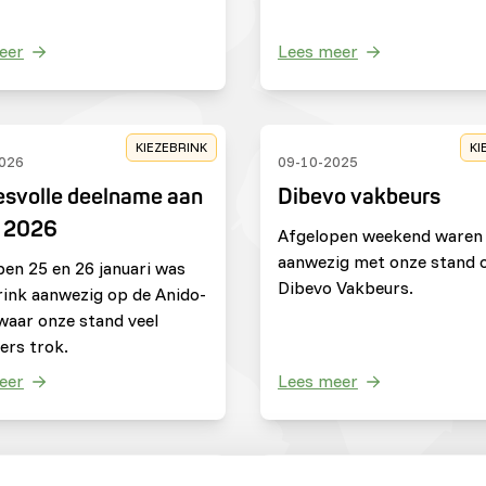
eer
Lees meer
KIEZEBRINK
KI
026
09-10-2025
svolle deelname aan
Dibevo vakbeurs
o 2026
Afgelopen weekend waren
aanwezig met onze stand 
pen 25 en 26 januari was
Dibevo Vakbeurs.
rink aanwezig op de Anido-
waar onze stand veel
ers trok.
eer
Lees meer
ZOOS
GOED