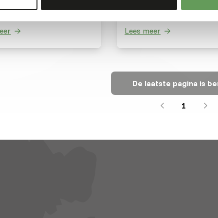
door de verkoop van prod
eer
Lees meer
De laatste pagina is be
1