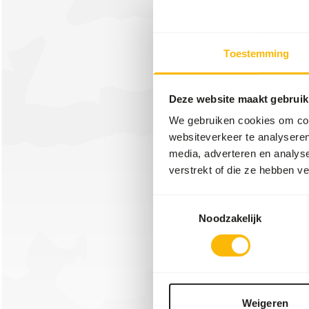
04-09-2
Harpi
We war
Toestemming
Harpijd
Deze website maakt gebruik
We gebruiken cookies om cont
websiteverkeer te analyseren
Lees m
media, adverteren en analys
verstrekt of die ze hebben v
Toestemmingsselectie
30-01-2
Noodzakelijk
Linna
Gister
trots 
in ont
Weigeren