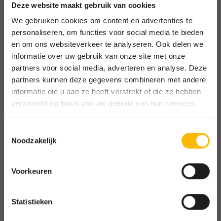
Afhalen en bezorgen
Deze website maakt gebruik van cookies
Locaties
We gebruiken cookies om content en advertenties te
personaliseren, om functies voor social media te bieden
Nieuws
en om ons websiteverkeer te analyseren. Ook delen we
Goede doelen
informatie over uw gebruik van onze site met onze
Contact
partners voor social media, adverteren en analyse. Deze
partners kunnen deze gegevens combineren met andere
informatie die u aan ze heeft verstrekt of die ze hebben
ZOOS SHOP
verzameld op basis van uw gebruik van hun services.
Ga naar onze one-stop-shop
Toestemmingsselectie
WHOLESALE SHOP
Noodzakelijk
Shop voor groothandels en
dierenwinkels
Voorkeuren
Hoge Eng Oost 50
Statistieken
3882 TN Putten