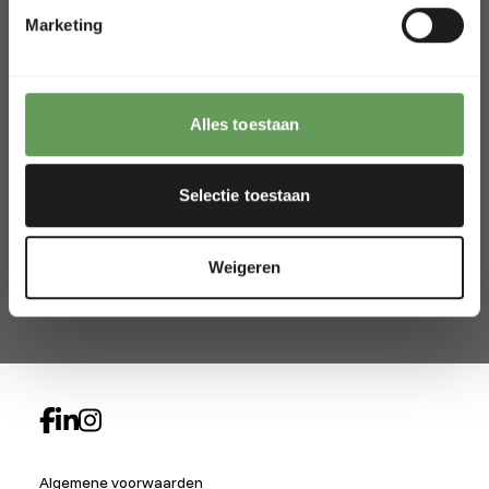
The Netherlands
Marketing
+31 (0) 341 358 338
info@kiezebrink.eu
Alles toestaan
Kiezebrink International
Kiezebrink België & Frankrijk
Selectie toestaan
Kiezebrink UK
Kiezebrink Nordics
Weigeren
Alle locaties
Algemene voorwaarden