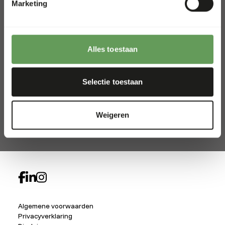
Marketing
+31 (0) 341 358 338
info@kiezebrink.eu
Alles toestaan
Kiezebrink International
Kiezebrink België & Frankrijk
Selectie toestaan
Kiezebrink UK
Kiezebrink Nordics
Weigeren
Alle locaties
Algemene voorwaarden
Privacyverklaring