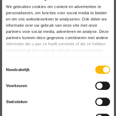
Locaties
We gebruiken cookies om content en advertenties te
Nieuws
personaliseren, om functies voor social media te bieden
Goede doelen
en om ons websiteverkeer te analyseren. Ook delen we
informatie over uw gebruik van onze site met onze
Contact
partners voor social media, adverteren en analyse. Deze
partners kunnen deze gegevens combineren met andere
ZOOS SHOP
informatie die u aan ze heeft verstrekt of die ze hebben
Ga naar onze one-stop-shop
verzameld op basis van uw gebruik van hun services.
Toestemmingsselectie
WHOLESALE SHOP
Noodzakelijk
Shop voor groothandels en
dierenwinkels
Voorkeuren
Hoge Eng Oost 50
Statistieken
3882 TN Putten
The Netherlands