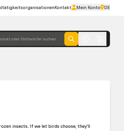
ltätigkeitsorganisationen
Kontakt
Mein Konto
DE
odukt oder Stichwörter suchen
ozen insects. If we let birds choose, they’ll