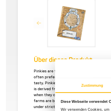
Über dieses Produkt
Pinkies are the most used frozen insects. If
often prefer this insect. It’s a maggot with
tasty. Pinkies are the larvae of the Green b
Zustimmung
is derived from the English word “pink” bec
when they clean themselves before they pu
farms are bred on fresh offal from the foo
Diese Webseite verwendet 
under strict supervision of government ag
Wir verwenden Cookies, um I