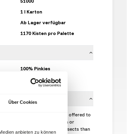
51000
1 l Karton
Ab Lager verfügbar
1170 Kisten pro Palette
100% Pinkies
Topinsect
Über Cookies
ways be defrosted before being offered to
still frozen could cause stomach or
fer an animal more defrosted insects than
 Medien anbieten zu können