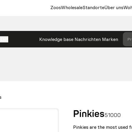
Zoos
Wholesale
Standorte
Über uns
Woh
Knowledge base
Nachrichten
Marken
Pr
MENT
S
Pinkies
51000
Pinkies are the most used fr