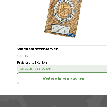
Wachsmottenlarven
51008
Preis pro
:
1 l Karton
SUCCESS
:
AB LAGER VERFÜGBAR
Weitere Informationen