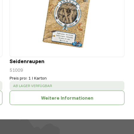
Seidenraupen
51009
Preis pro
:
1 l Karton
SUCCESS
:
AB LAGER VERFÜGBAR
Weitere Informationen