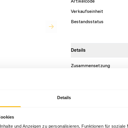
Artikelcode
Verkaufseinheit
Bestandsstatus
Details
Zusammensetzung
Marke
 we let birds choose, they’ll
 a soft skin and rather
Ernährungsberatung
ottle fly. The name pinkies
Details
ause of their pink colour
pate. Pinkies from our
Topinsect insects should al
d industry. These farms are
animals. An insect which is 
Cookies
encies of EU food safety
intestinal cramps. Never of
nhalte und Anzeigen zu personalisieren, Funktionen für soziale