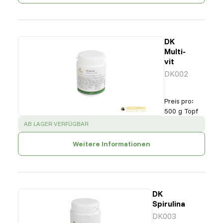
DK
Multi-
vit
DK002
Preis pro
:
500 g Topf
SUCCESS
:
AB LAGER VERFÜGBAR
Weitere Informationen
DK
Spirulina
DK003