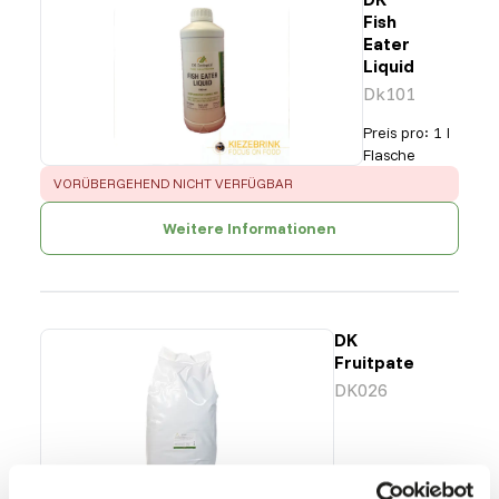
Fish
Eater
Liquid
Dk101
Preis pro
:
1 l
Flasche
ERROR
:
VORÜBERGEHEND NICHT VERFÜGBAR
Weitere Informationen
DK
Fruitpate
DK026
Preis pro
:
25 kg
Beutel