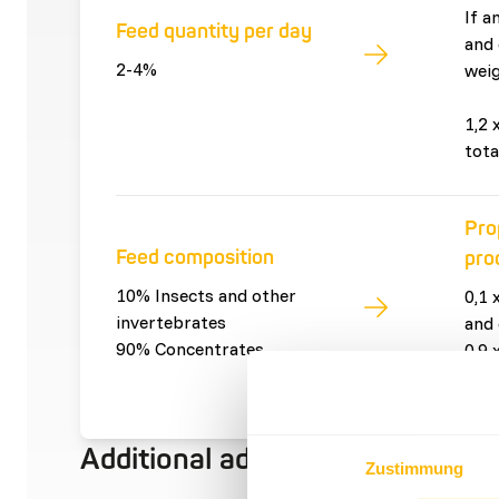
If a
Feed quantity per day
and 
2-4%
weig
1,2 
tota
Pro
Feed composition
pro
10% Insects and other
0,1 
invertebrates
and 
90% Concentrates
0,9 
con
Additional advice
Zustimmung