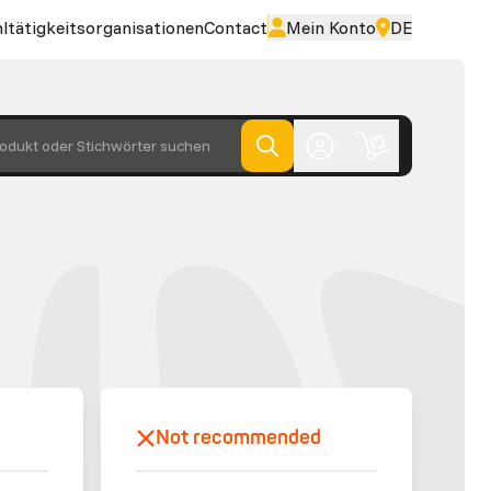
ltätigkeitsorganisationen
Contact
Mein Konto
DE
odukt oder Stichwörter suchen
Not recommended