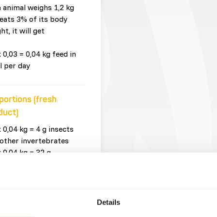
n animal weighs 1,2 kg
eats 3% of its body
ht, it will get
x 0,03 = 0,04 kg feed in
l per day
portions (fresh
duct)
x 0,04 kg = 4 g insects
other invertebrates
x 0,04 kg = 32 g
centrates
Details