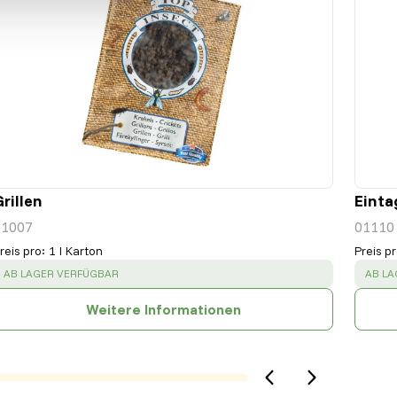
rillen
Einta
51007
01110
reis pro
:
1 l Karton
Preis p
SUCCESS
:
SUCC
AB LAGER VERFÜGBAR
AB L
Weitere Informationen