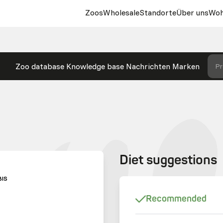
Zoos
Wholesale
Standorte
Über uns
Woh
Zoo database
Knowledge base
Nachrichten
Marken
Pr
Diet suggestions
BIS
Recommended