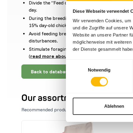
Divide the “Feed quantity per day” over at leas
day.
Diese Webseite verwendet 
During the breeding season food should be offe
Wir verwenden Cookies, um I
15% day-old chicks instead of concentrates.
und die Zugriffe auf unsere 
Avoid feeding bread as the high starch content m
Website an unsere Partner fü
disturbances.
möglicherweise mit weiteren
Stimulate foraging behaviour by using feeding p
der Dienste gesammelt habe
(
read more about feed enrichment and forag
Einwilligungsauswahl
Notwendig
Back to database
Our assortment
Ablehnen
Recommended products for this animal