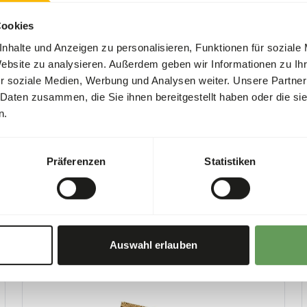
t two feeding moments per
Cookies
red
ad libitum
and contain
nhalte und Anzeigen zu personalisieren, Funktionen für soziale
Website zu analysieren. Außerdem geben wir Informationen zu I
ay cause intestinal
r soziale Medien, Werbung und Analysen weiter. Unsere Partner
 Daten zusammen, die Sie ihnen bereitgestellt haben oder die s
uzzles and scatter feeding
n.
ing behaviour
).
Präferenzen
Statistiken
Auswahl erlauben