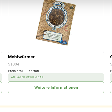
Mehlwürmer
G
51004
Preis pro
:
1 l Karton
P
SUCCESS
:
AB LAGER VERFÜGBAR
Weitere Informationen