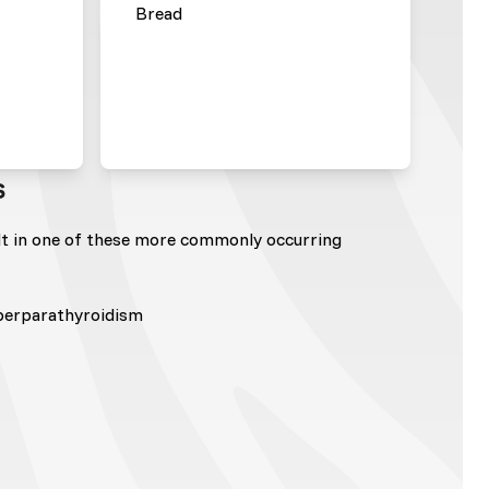
Bread
s
lt in one of these more commonly occurring
yperparathyroidism