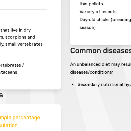
Ibis pellets
Variety of insects
Day-old chicks (breeding
season)
that live in dry
rs, scorpions and
ly, small vertebrates
Common disease
An unbalanced diet may resu
ertebrates /
staceans
diseases/conditions:
Secondary nutritional h
s
mple percentage
culation