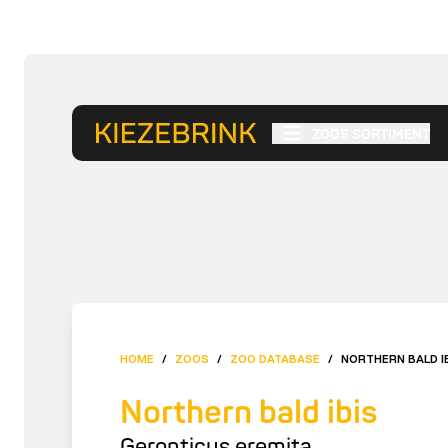
ZOOS SORTIMENT
HOME
/
ZOOS
/
ZOO DATABASE
/
NORTHERN BALD I
Northern bald ibis
Geronticus eremita