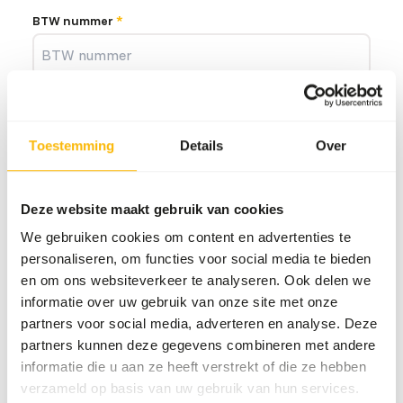
(verplicht)
BTW nummer
*
KvK nummer
Toestemming
Details
Over
Website
Deze website maakt gebruik van cookies
We gebruiken cookies om content en advertenties te
(verplicht)
Verwachte jaarlijkse afname in kg’s
*
personaliseren, om functies voor social media te bieden
en om ons websiteverkeer te analyseren. Ook delen we
informatie over uw gebruik van onze site met onze
partners voor social media, adverteren en analyse. Deze
(verplicht)
Straat en huisnummer
*
partners kunnen deze gegevens combineren met andere
informatie die u aan ze heeft verstrekt of die ze hebben
verzameld op basis van uw gebruik van hun services.