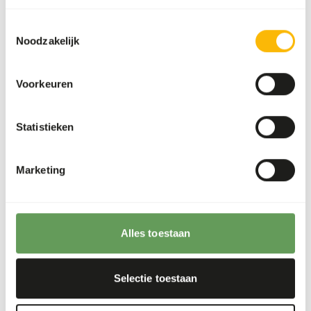
(verplicht)
Postcode
*
Toestemmingsselectie
Noodzakelijk
(verplicht)
Plaatsnaam
*
Voorkeuren
Statistieken
(verplicht)
Land
*
Marketing
(verplicht)
Telefoonnummer
*
Alles toestaan
(verplicht)
E-mailadres
*
Selectie toestaan