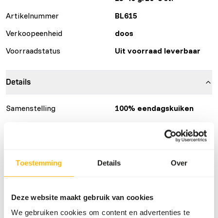
Artikelnummer
BL615
Verkoopeenheid
doos
Voorraadstatus
Uit voorraad leverbaar
Details
Samenstelling
100% eendagskuiken
Merk
Blijkie
Voedingsadvies
Toestemming
Details
Over
Dit product is een rauw diervoeder. Houd daarom de
hygiënevoorschriften in acht.
Deze website maakt gebruik van cookies
We gebruiken cookies om content en advertenties te