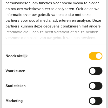
personaliseren, om functies voor social media te bieden
en om ons websiteverkeer te analyseren. Ook delen we
Over dit product
informatie over uw gebruik van onze site met onze
partners voor social media, adverteren en analyse. Deze
Deze prooidieren kunnen onder andere gebruikt worden
partners kunnen deze gegevens combineren met andere
voor het dieet van roofvogels, reptielen en andere
informatie die u aan ze heeft verstrekt of die ze hebben
carnivoren.
verzameld op basis van uw gebruik van hun services.
Toestemmingsselectie
Analytische bestanddelen
Noodzakelijk
Vocht
73%
Ruwe as
3,2
Voorkeuren
Eiwit
19%
Vetgehalte
9%
Statistieken
Marketing
Ook interessant