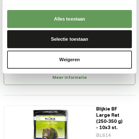
Blijkie BF
Alles toestaan
Regular Rat
(150-250 g)
- 15x3 st.
Selectie toestaan
BL613
Prijs per
:
doos
Weigeren
SUCCESS
:
UIT VOORRAAD LEVERBAAR
Meer informatie
Blijkie BF
Large Rat
(250-350 g)
- 10x3 st.
BL614