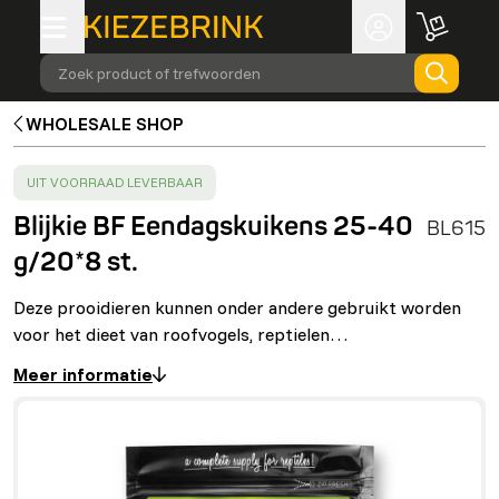
Zoek product of trefwoorden
WHOLESALE SHOP
SUCCESS
:
UIT VOORRAAD LEVERBAAR
Blijkie BF Eendagskuikens 25-40
BL615
g/20*8 st.
Deze prooidieren kunnen onder andere gebruikt worden
voor het dieet van roofvogels, reptielen…
Meer informatie