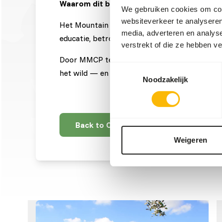
Waarom dit belangrijk is
We gebruiken cookies om cont
websiteverkeer te analyseren
Het Mountain Marmoset Conservation Program 
media, adverteren en analys
educatie, betrokkenheid van de gemeenschap e
verstrekt of die ze hebben v
Door MMCP te steunen, helpt Kiezebrink ervo
Toestemmingsselectie
het wild — en dat de biodiversiteit van hun l
Noodzakelijk
Back to Charities
Weigeren