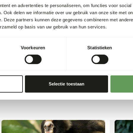
ent en advertenties te personaliseren, om functies voor social
. Ook delen we informatie over uw gebruik van onze site met on
richt zich niet alleen op in-situ bescherming, maar omvat o
e. Deze partners kunnen deze gegevens combineren met andere i
n samenwerking met lokale en internationale instellingen.
erzameld op basis van uw gebruik van hun services.
or te zorgen dat deze unieke primaten een toekomst hebben 
eefgebied behouden blijft voor toekomstige generaties.
Voorkeuren
Statistieken
Selectie toestaan