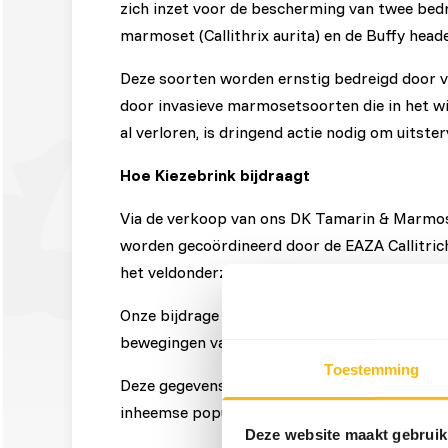
zich inzet voor de bescherming van twee bedr
marmoset (Callithrix aurita) en de Buffy heade
Deze soorten worden ernstig bedreigd door ve
door invasieve marmosetsoorten die in het wil
al verloren, is dringend actie nodig om uitst
Hoe Kiezebrink bijdraagt
Via de verkoop van ons DK Tamarin & Marmos
worden gecoördineerd door de EAZA Callitric
het veldonderzoek en de monitoring van MM
Onze bijdrage maakte de aankoop van GPS-da
bewegingen van marmosoets te volgen en hun 
Toestemming
Deze gegevens helpen onderzoekers om geric
inheemse populaties en het herstellen van he
Deze website maakt gebruik