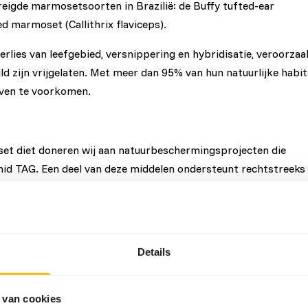
eigde marmosetsoorten in Brazilië: de Buffy tufted-ear
d marmoset (Callithrix flaviceps).
rlies van leefgebied, versnippering en hybridisatie, veroorzaa
d zijn vrijgelaten. Met meer dan 95% van hun natuurlijke habit
erven te voorkomen.
et diet doneren wij aan natuurbeschermingsprojecten die
hid TAG. Een deel van deze middelen ondersteunt rechtstreeks
CP.
taloggers mogelijk — essentiële hulpmiddelen om de
gedrag en interacties met invasieve soorten te begrijpen.
Details
hte strategieën te ontwikkelen voor het beschermen van
t ecologische evenwicht in het Zuidoost-Atlantisch regenwoud.
 van cookies