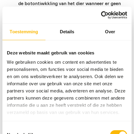
de botontiwkkling van het dier wanneer er geen
vleesbot gevoerd wordt.
Beide supplementen bevatten alle aanbevolen
vitamines en mineralen om de nutritionele behoefte
Toestemming
Details
Over
van honden en katten te dekken. Naast het
toevoegen van vitamines en mineralen kan het ook
Deze website maakt gebruik van cookies
goed zijn om extra omega 3 vetzuren toe te voegen.
We gebruiken cookies om content en advertenties te
Vis en wild vlees zijn hier de belangrijkste bronnen
personaliseren, om functies voor social media te bieden
van. Als een menu deze onderdelen niet (voldoende)
en om ons websiteverkeer te analyseren. Ook delen we
bevat, raden we aan om zalmolie toe te voegen als
informatie over uw gebruik van onze site met onze
bron van omega 3 vetzuren.
partners voor social media, adverteren en analyse. Deze
partners kunnen deze gegevens combineren met andere
Klik hier om naar deze supplementen te gaan in
informatie die u aan ze heeft verstrekt of die ze hebben
onze webshop
verzameld op basis van uw gebruik van hun services.
Toestemmingsselectie
BARF dieet?