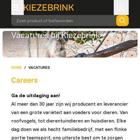
Zoek product of trefwoorden
Vacatures bij Kiezebrink
Kom jij ons team versterken?
HOME
/
VACATURES
Careers
Ga de uitdaging aan!
Al meer dan 30 jaar zijn wij producent en leverancier
van een grote variëteit aan voeders voor dieren. Van
roofvogels, tot dierentuindieren en huisdieren. Elke
dag doen we als hecht familiebedrijf, met een flinke
portie teamspirit, ons uiterste best om te zorgen