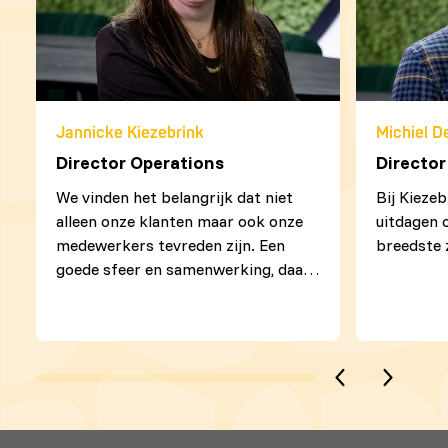
Jannicke Kiezebrink
Michiel D
Director Operations
Director
We vinden het belangrijk dat niet
Bij Kiezeb
alleen onze klanten maar ook onze
uitdagen 
medewerkers tevreden zijn. Een
breedste 
goede sfeer en samenwerking, daar
hechten we veel waarde aan!