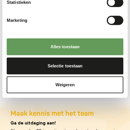
Statistieken
Oproep chauffeur
Marketing
Op de juiste weg
0-20 hours
Putten
Alles toestaan
MBO
Lees meer
Selectie toestaan
De laatste pagina is bereikt
Weigeren
1
Maak kennis met het team
Ga de uitdaging aan!