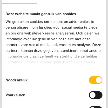
Deze website maakt gebruik van cookies
We gebruiken cookies om content en advertenties te
personaliseren, om functies voor social media te bieden
Productie medewerker (afdeling
en om ons websiteverkeer te analyseren. Ook delen we
kuikens)
informatie over uw gebruik van onze site met onze
partners voor social media, adverteren en analyse. Deze
Zo alert als een arend
partners kunnen deze gegevens combineren met andere
informatie die u aan ze heeft verstrekt of die ze hebben
24-40 hours
Putten
verzameld op basis van uw gebruik van hun services.
Lees meer
Toestemmingsselectie
Noodzakelijk
Voorkeuren