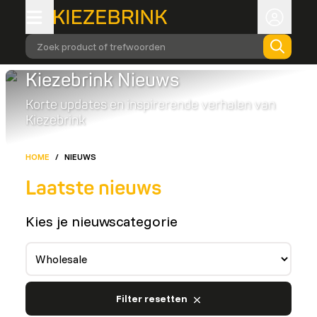
Zoek product of trefwoorden
Kiezebrink Nieuws
Korte updates en inspirerende verhalen van
Kiezebrink
HOME
/
NIEUWS
Laatste nieuws
Kies je nieuwscategorie
Filter resetten