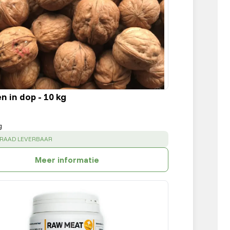
n in dop - 10 kg
g
:
RRAAD LEVERBAAR
Meer informatie