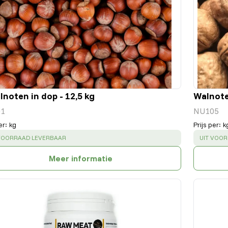
lnoten in dop - 12,5 kg
Walnote
1
NU105
er
:
kg
Prijs per
:
k
CESS
:
SUCCESS
 VOORRAAD LEVERBAAR
UIT VOO
Meer informatie