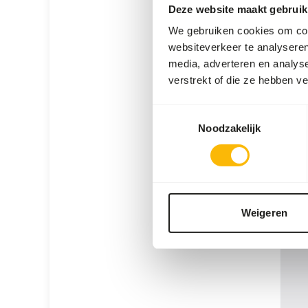
Deze website maakt gebruik
We gebruiken cookies om cont
websiteverkeer te analyseren
media, adverteren en analys
verstrekt of die ze hebben v
Bosk
Toestemmingsselectie
WE0
Noodzakelijk
Prijs p
SUC
UIT
Weigeren