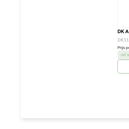
DK A
DK11
Prijs p
SUC
UIT