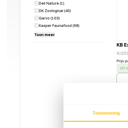
Deli Nature
(
1
)
DK Zoological
(
40
)
Garvo
(
103
)
Kasper Faunafood
(
58
)
Toon meer
KB E
KI20
Prijs p
SUC
UIT
Toestemming