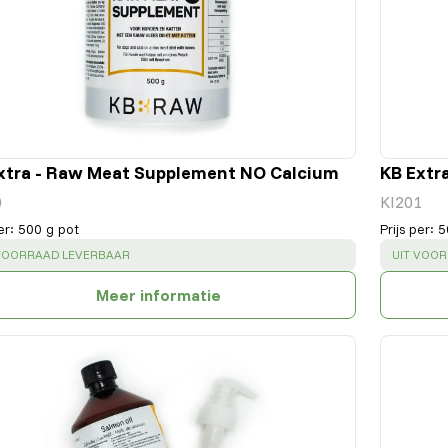
xtra - Raw Meat Supplement NO Calcium
KB Extr
0
KI201
er
:
500 g pot
Prijs per
:
5
CESS
:
SUCCESS
 VOORRAAD LEVERBAAR
UIT VOO
Meer informatie