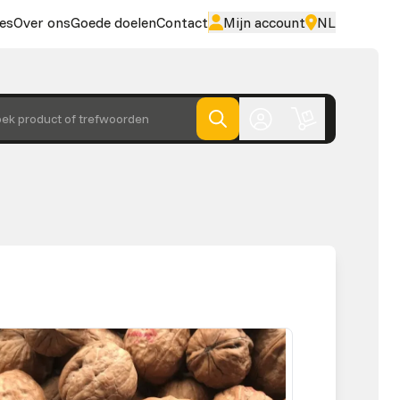
es
Over ons
Goede doelen
Contact
Mijn account
NL
ek product of trefwoorden