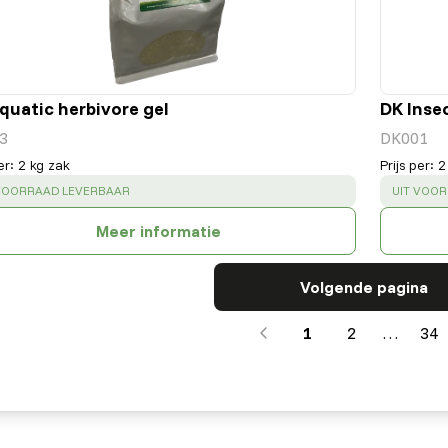
quatic herbivore gel
DK Inse
3
DK001
er
:
2 kg zak
Prijs per
:
2
CESS
:
SUCCESS
 VOORRAAD LEVERBAAR
UIT VOO
Meer informatie
Volgende pagina
1
2
…
34