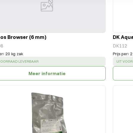
os Browser (6 mm)
DK Aqua
08
DK112
er
:
20 kg zak
Prijs per
:
2
CESS
:
SUCCESS
 VOORRAAD LEVERBAAR
UIT VOO
Meer informatie