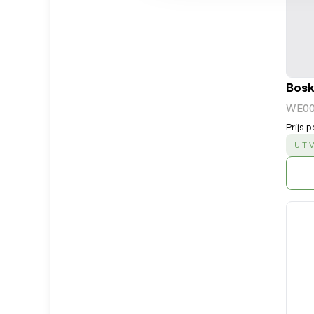
Bosk
WE0
Prijs p
SUC
UIT