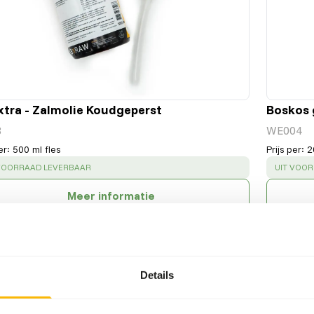
xtra - Zalmolie Koudgeperst
Boskos 
3
WE004
er
:
500 ml fles
Prijs per
:
2
CESS
:
SUCCESS
 VOORRAAD LEVERBAAR
UIT VOO
Meer informatie
Details