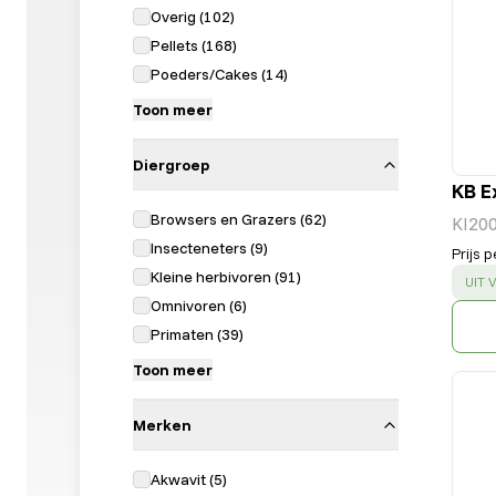
Overig
(
102
)
Pellets
(
168
)
Poeders/Cakes
(
14
)
Toon meer
Diergroep
KB E
Browsers en Grazers
(
62
)
KI20
Insecteneters
(
9
)
Prijs p
Kleine herbivoren
(
91
)
SUC
UIT
Omnivoren
(
6
)
Primaten
(
39
)
Toon meer
Merken
Akwavit
(
5
)