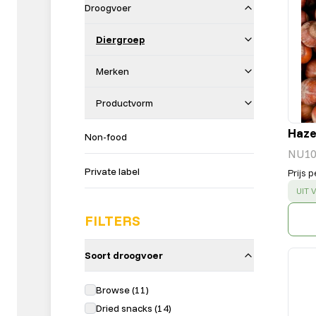
Droogvoer
Diergroep
Merken
Productvorm
Haze
Non-food
NU10
Private label
Prijs p
SUC
UIT
FILTERS
Soort droogvoer
Browse
(
11
)
Dried snacks
(
14
)