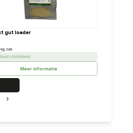
ct gut loader
 kg zak
:
RRAAD LEVERBAAR
Meer informatie
Next