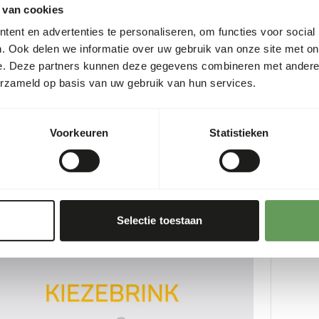
 van cookies
ent en advertenties te personaliseren, om functies voor social
. Ook delen we informatie over uw gebruik van onze site met on
e. Deze partners kunnen deze gegevens combineren met andere i
erzameld op basis van uw gebruik van hun services.
os browse mulch
Boskos 
05
WE006
Voorkeuren
Statistieken
er
:
20 kg zak
Prijs per
:
2
CESS
:
SUCCESS
 VOORRAAD LEVERBAAR
UIT VOO
Meer informatie
Selectie toestaan