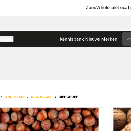
Zoos
Wholesale
Locati
Kennisbank
Nieuws
Merken
Zo
TIMENT
/
WHOLESALE
/
DROOGVOER
/
DIERGROEP