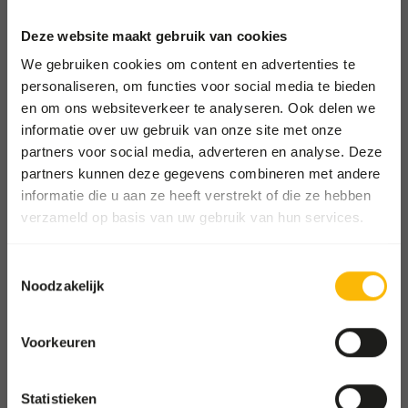
Deze website maakt gebruik van cookies
Afhalen en bezorgen
We gebruiken cookies om content en advertenties te
Locaties
personaliseren, om functies voor social media te bieden
en om ons websiteverkeer te analyseren. Ook delen we
Nieuws
informatie over uw gebruik van onze site met onze
Goede doelen
partners voor social media, adverteren en analyse. Deze
Contact
partners kunnen deze gegevens combineren met andere
informatie die u aan ze heeft verstrekt of die ze hebben
verzameld op basis van uw gebruik van hun services.
ZOOS SHOP
Ga naar onze one-stop-shop
Toestemmingsselectie
Noodzakelijk
WHOLESALE SHOP
Shop voor groothandels en
Voorkeuren
dierenwinkels
Statistieken