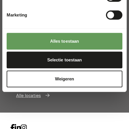
Hoge Eng Oost 50
3882 TN Putten
Marketing
The Netherlands
+31 (0) 341 358 338
Alles toestaan
info@kiezebrink.eu
Kiezebrink International
Selectie toestaan
Kiezebrink België & Frankrijk
Kiezebrink UK
Weigeren
Kiezebrink Nordics
Alle locaties