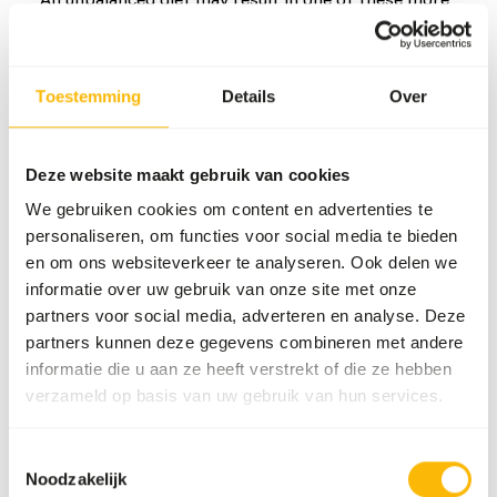
commonly occurring diseases/conditions:
Dental disease
Toestemming
Details
Over
Diabetes
Neoplasia
Deze website maakt gebruik van cookies
We gebruiken cookies om content en advertenties te
Aanvullend advies
personaliseren, om functies voor social media te bieden
en om ons websiteverkeer te analyseren. Ook delen we
Divide the “Feed quantity per day” over at least
informatie over uw gebruik van onze site met onze
one feeding moment per day.
partners voor social media, adverteren en analyse. Deze
The supplements should be given according to
partners kunnen deze gegevens combineren met andere
the appropriate dosage that is mentioned on
informatie die u aan ze heeft verstrekt of die ze hebben
the labelling.
verzameld op basis van uw gebruik van hun services.
To promote the oral health, it is important to
offer the soft food first and then the hard food
Toestemmingsselectie
such as bones and skin.
Noodzakelijk
Stimulate foraging behaviour by hanging,