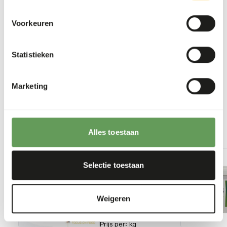
stacking or hiding the feed. For instance by
feeding large bones, frozen food or placement
Voorkeuren
in food puzzles (
read more about feed
enrichment and foraging behaviour
).
Statistieken
Terug naar database
Marketing
Our assortment
Alles toestaan
Recommended products for this animal
Geitenbokjes
- cat. 2 - 2-4
Selectie toestaan
kg bulk
40420
Weigeren
Prijs per
:
kg