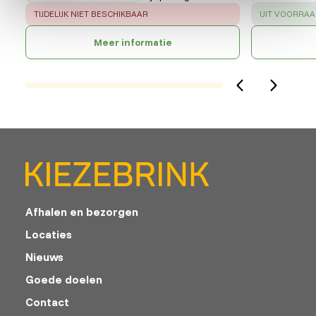
ERROR
:
SUCCESS
:
TIJDELIJK NIET BESCHIKBAAR
UIT VOORRAA
Meer informatie
Afhalen en bezorgen
Locaties
Nieuws
Goede doelen
Contact