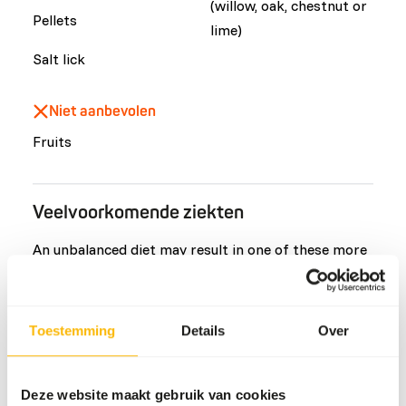
(willow, oak, chestnut or
Pellets
lime)
Salt lick
Niet aanbevolen
Fruits
Veelvoorkomende ziekten
An unbalanced diet may result in one of these more
commonly occurring diseases/conditions:
Obesity
Toestemming
Details
Over
Intestinal worms
Rumen acidosis
Bovine viral diarrhea
Deze website maakt gebruik van cookies