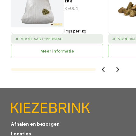
zak
KE001
Prijs per
:
kg
SUCCESS
:
SUCCESS
:
UIT VOORRAAD LEVERBAAR
UIT VOORRAA
Meer informatie
Afhalen en bezorgen
Locaties