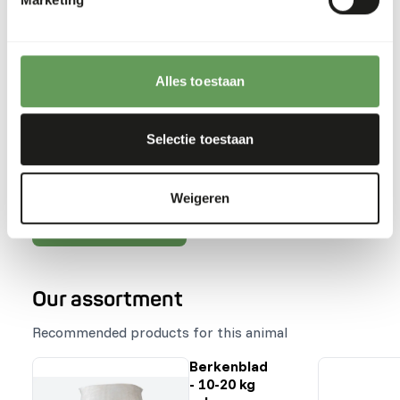
Feeding fruits might lead to might lead to
gastro-intestinal disturbances because of the
high sugar level and low fiber level in cultivated
fruits compared to wild fruits (
read more
Alles toestaan
about nutritional values of (wild) fruits and
vegetables
).
Stimulate foraging behaviour by hiding, stacking
Selectie toestaan
or hanging the feed (
read more about feed
enrichment and foraging behaviour
).
Weigeren
Terug naar database
Our assortment
Recommended products for this animal
Berkenblad
- 10-20 kg