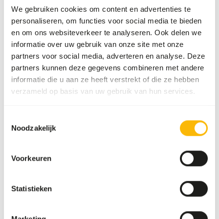
We gebruiken cookies om content en advertenties te
personaliseren, om functies voor social media te bieden
Aanvullend advies
en om ons websiteverkeer te analyseren. Ook delen we
informatie over uw gebruik van onze site met onze
Divide the “Feed quantity per day” over at least
partners voor social media, adverteren en analyse. Deze
two feeding moments per day.
partners kunnen deze gegevens combineren met andere
Supplement the diet with
ad libitum
roughages
informatie die u aan ze heeft verstrekt of die ze hebben
(
read more about browsers and grazers
).
verzameld op basis van uw gebruik van hun services.
In nature, the fraction of grasses is highest
during the wet seasons, while the browse
Toestemmingsselectie
fraction increases during the dry season (up to
Noodzakelijk
75%). In captivity, this can be mimicked by
incorporating some browse in the diets.
The browse used in the diet can be a mixture
Voorkeuren
between dried and fresh browse.
In the winter months, either dried, frozen
Statistieken
(thawed) branches or leaf silage should be
provided.
Marketing