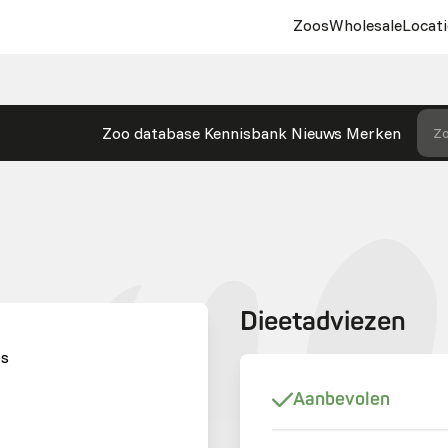
Zoos
Wholesale
Locati
Zoo database
Kennisbank
Nieuws
Merken
Zo
Dieetadviezen
OS
Aanbevolen