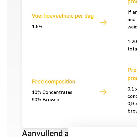
pro
If a
Voerhoeveelheid per dag
and 
1.5%
weig
1.20
tota
Pro
pro
Feed composition
0,1 
10% Concentrates
con
90% Browse
0,9 
bro
Aanvullend advies