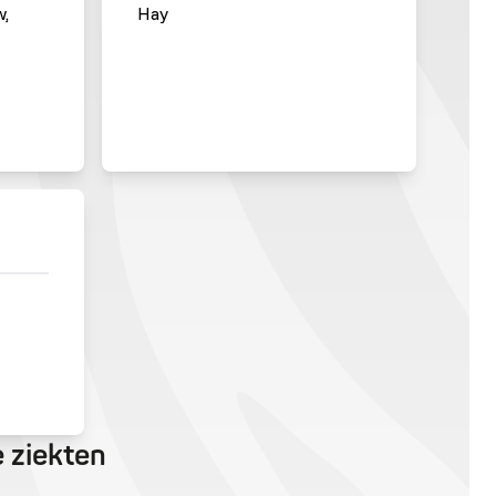
w,
Hay
 ziekten