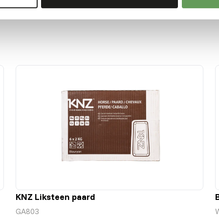
KNZ Liksteen paard
GA803