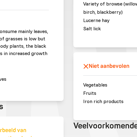
Variety of browse (willo
birch, blackberry)
Lucerne hay
Salt lick
onsume mainly leaves,
of grasses is low but
ody plants, the black
ts in increased growth
Niet aanbevolen
ves
Vegetables
Fruits
Iron rich products
s
Veelvoorkomende
rbeeld van