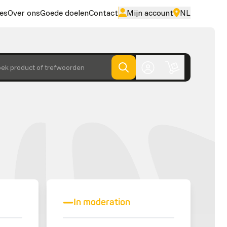
es
Over ons
Goede doelen
Contact
Mijn account
NL
ek product of trefwoorden
In moderation