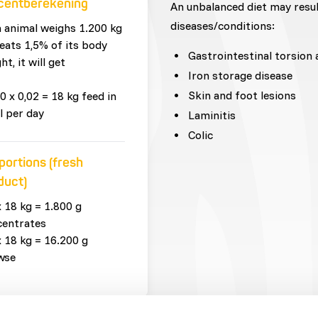
centberekening
An unbalanced diet may resu
diseases/conditions:
n animal weighs 1.200 kg
eats 1,5% of its body
Gastrointestinal torsion
ht, it will get
Iron storage disease
Skin and foot lesions
0 x 0,02 = 18 kg feed in
l per day
Laminitis
Colic
portions (fresh
duct)
x 18 kg = 1.800 g
centrates
x 18 kg = 16.200 g
wse