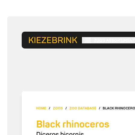
ZOOS ASSORTIMENT
HOME
/
ZOOS
/
ZOO DATABASE
/
BLACK RHINOCER
Black rhinoceros
Diceros bicornis