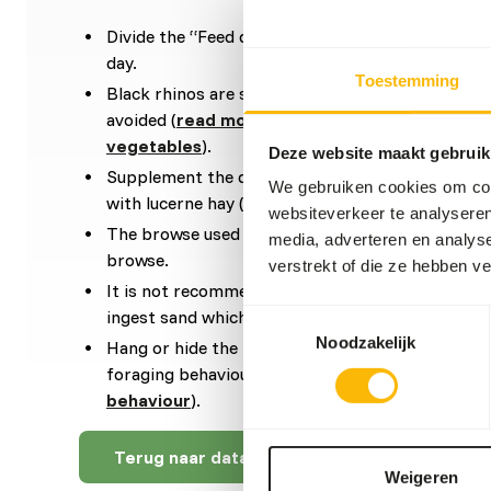
Divide the “Feed quantity per day” over at leas
day.
Toestemming
Black rhinos are sensitive to iron, therefore iro
avoided (
read more about nutritional values of 
vegetables
).
Deze website maakt gebruik
Supplement the diet with
ad libitum
browse. If n
We gebruiken cookies om cont
with lucerne hay (
read more about browsers a
websiteverkeer te analyseren
The browse used in the diet can be a mixture be
media, adverteren en analys
browse.
verstrekt of die ze hebben v
It is not recommended to feed the rhinos from 
ingest sand which increases the risk of colic.
Toestemmingsselectie
Noodzakelijk
Hang or hide the feed (not in sand) to reduce the 
foraging behaviour (
read more about feed enr
behaviour
).
Terug naar database
Weigeren