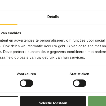
t two feeding moments per
Details
n rich products should be
(wild) fruits and
 van cookies
ot available, supplement
ent en advertenties te personaliseren, om functies voor social
nd grazers
).
. Ook delen we informatie over uw gebruik van onze site met on
tween dried and fresh
e. Deze partners kunnen deze gegevens combineren met andere i
erzameld op basis van uw gebruik van hun services.
the ground since they might
Voorkeuren
Statistieken
risk of colic and increase
ichment and foraging
Selectie toestaan