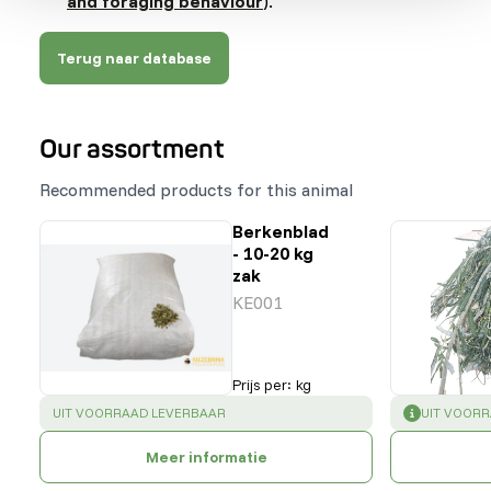
and foraging behaviour
).
Terug naar database
Our assortment
Recommended products for this animal
Berkenblad
- 10-20 kg
zak
KE001
Prijs per
:
kg
SUCCESS
:
SUCCESS
:
UIT VOORRAAD LEVERBAAR
UIT VOOR
Meer informatie