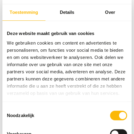
Veelvoorkomende ziekten
Toestemming
Details
Over
An unbalanced diet may result in one of these more
commonly occurring diseases/conditions:
Deze website maakt gebruik van cookies
Periodontal disease
We gebruiken cookies om content en advertenties te
personaliseren, om functies voor social media te bieden
Reproductive failure
en om ons websiteverkeer te analyseren. Ook delen we
Cardiovascular disease
informatie over uw gebruik van onze site met onze
Diabetes mellitus
partners voor social media, adverteren en analyse. Deze
Gastrointestinal problems
partners kunnen deze gegevens combineren met andere
informatie die u aan ze heeft verstrekt of die ze hebben
verzameld op basis van uw gebruik van hun services.
Aanvullend advies
Toestemmingsselectie
Divide the “Feed quantity per day” over at least
Noodzakelijk
three feeding moments per day.
Although present in their natural diet, feeding
fruits might lead to abnormal fermentation in
Voorkeuren