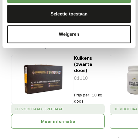
Bonelli's eagle
Martial eagle
Selectie toestaan
Our assortment
Weigeren
Recommended products for this animal
Kuikens
(zwarte
doos)
01110
Prijs per
:
10 kg
doos
SUCCESS
:
SUCCESS
:
UIT VOORRAAD LEVERBAAR
UIT VOORRAA
Meer informatie