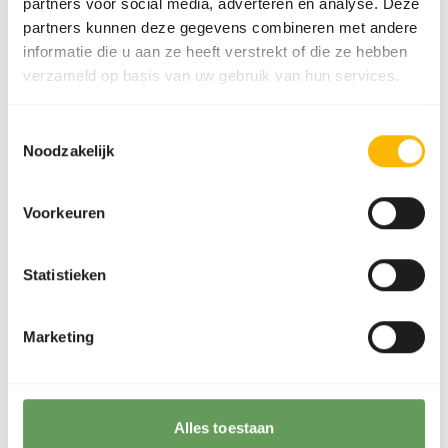
supplementation is recommended.
partners voor social media, adverteren en analyse. Deze
partners kunnen deze gegevens combineren met andere
The supplements should be given according to
informatie die u aan ze heeft verstrekt of die ze hebben
the appropriate dosage that is mentioned on
verzameld op basis van uw gebruik van hun services.
the labelling.
Stimulate foraging behaviour by using stacking
Toestemmingsselectie
or hanging the prey. Another method is to use
Noodzakelijk
feed puzzles and feeding whole prey (
read
more about feed enrichment and foraging
behaviour
).
Voorkeuren
Terug naar database
Statistieken
Species within this group
Marketing
Golden eagle
Harpy eagle
Steppe eagle
Alles toestaan
Wedge-tailed eagle