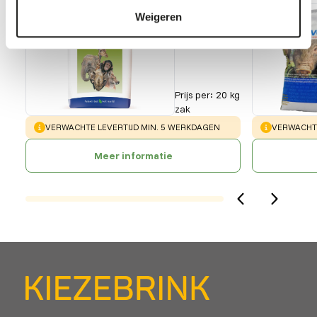
Grazer
Weigeren
pellets
AB497
Prijs per
:
20 kg
zak
WARNING
:
WARNING
:
VERWACHTE LEVERTIJD MIN. 5 WERKDAGEN
VERWACHTE
Meer informatie