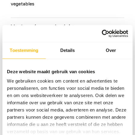
vegetables
Veelvoorkomende ziekten
An unbalanced diet may result in one of these more
commonly occurring diseases/conditions:
Toestemming
Details
Over
Obesity
Periodontal disease
Deze website maakt gebruik van cookies
Metabolic bone disease
We gebruiken cookies om content en advertenties te
Arthritis
personaliseren, om functies voor social media te bieden
en om ons websiteverkeer te analyseren. Ook delen we
informatie over uw gebruik van onze site met onze
Aanvullend advies
partners voor social media, adverteren en analyse. Deze
partners kunnen deze gegevens combineren met andere
Divide the “Feed quantity per day” over at least
informatie die u aan ze heeft verstrekt of die ze hebben
two feeding moments per day.
verzameld op basis van uw gebruik van hun services.