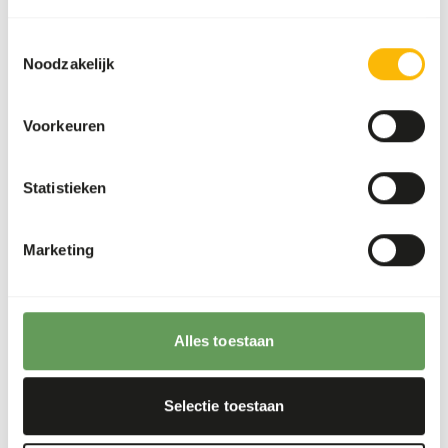
Supplement the diet with
ad libitum
roughages
(
read more about browsers and grazers
).
Toestemmingsselectie
Although present in their natural diets, feeding
Noodzakelijk
fruits might lead to abnormal fermentation in
the hindgut because of high sugar levels in
Voorkeuren
cultivated fruits compared to wild fruits (
read
more about nutritional values of (wild) fruits
and vegetables
).
Statistieken
Stimulate foraging behaviour by hiding, stacking
or hanging the feed (
read more about feed
Marketing
enrichment and foraging behaviour
).
Terug naar database
Alles toestaan
Our assortment
Selectie toestaan
Recommended products for this animal