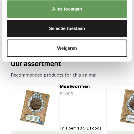
the labelling.
Stimulate foraging behaviour by stacking,
Alles toestaan
hanging or hiding the feed (
read more about
feed enrichment and foraging behaviour
).
Selectie toestaan
Terug naar database
Weigeren
Our assortment
Recommended products for this animal
Meelwormen
51005
Prijs per
:
13 x 1 l doos