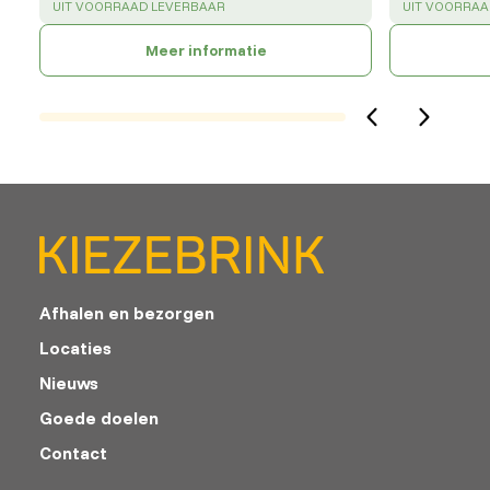
SUCCESS
:
SUCCESS
:
UIT VOORRAAD LEVERBAAR
UIT VOORRAA
Meer informatie
Afhalen en bezorgen
Locaties
Nieuws
Goede doelen
Contact