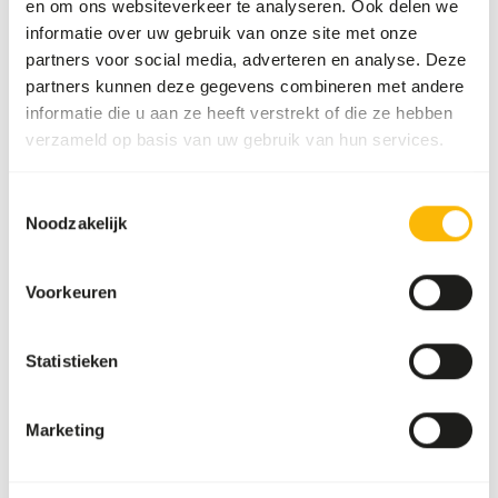
en om ons websiteverkeer te analyseren. Ook delen we
Fatty liver disease
informatie over uw gebruik van onze site met onze
partners voor social media, adverteren en analyse. Deze
partners kunnen deze gegevens combineren met andere
Aanvullend advies
informatie die u aan ze heeft verstrekt of die ze hebben
Divide the “Feed quantity per day” over at one
verzameld op basis van uw gebruik van hun services.
feeding moments per week.
Supplement the diet with a diverse range of
Toestemmingsselectie
Noodzakelijk
vegetables (
read more about differences
between vegetables
).
Feeding fruits might lead to might lead to
Voorkeuren
gastro-intestinal disturbances because of the
high sugar level and low fiber level in cultivated
Statistieken
fruits compared to wild fruits (
read more
about nutritional values of (wild) fruits and
vegetables
).
Marketing
The supplements should be given according to
the appropriate dosage that is mentioned on