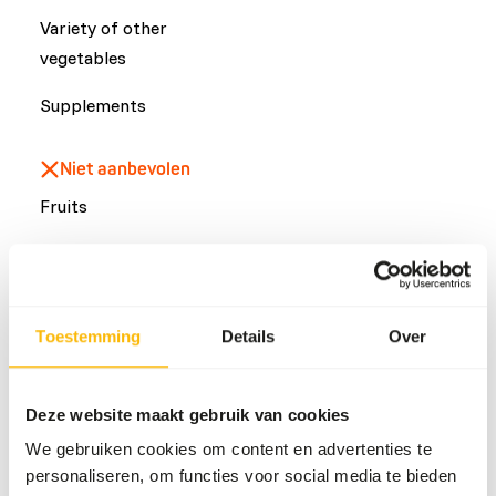
Variety of other
vegetables
Supplements
Niet aanbevolen
Fruits
Veelvoorkomende ziekten
Toestemming
Details
Over
An unbalanced diet may result in one of these more
commonly occurring diseases/conditions:
Metabolic bone disease
Deze website maakt gebruik van cookies
Secondary hyperparathyroidism
We gebruiken cookies om content en advertenties te
Obesity
personaliseren, om functies voor social media te bieden