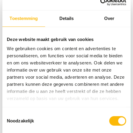
Metabolic bone disease
Obesity
Toestemming
Details
Over
Aanvullend advies
Deze website maakt gebruik van cookies
Divide the “Feed quantity per day” over at least
We gebruiken cookies om content en advertenties te
three feeding moments per day.
personaliseren, om functies voor social media te bieden
Supplement a diverse selection of vegetables
en om ons websiteverkeer te analyseren. Ook delen we
(
read more about differences between
informatie over uw gebruik van onze site met onze
vegetables
).
partners voor social media, adverteren en analyse. Deze
Although present in their natural diets, feeding
partners kunnen deze gegevens combineren met andere
fruits might lead to gastro-intestinal
informatie die u aan ze heeft verstrekt of die ze hebben
disturbances because of the high sugar level and
verzameld op basis van uw gebruik van hun services.
low fiber level in cultivated fruits compared to
wild fruits (
read more about nutritional values
Toestemmingsselectie
of (wild) fruits and vegetables
).
Noodzakelijk
Provide less palatable food in the morning,