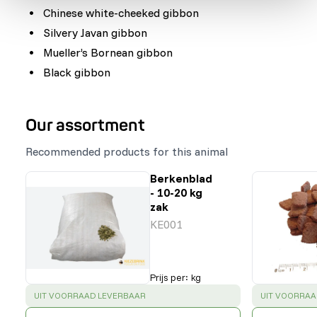
Chinese white-cheeked gibbon
Silvery Javan gibbon
Mueller’s Bornean gibbon
Black gibbon
Our assortment
Recommended products for this animal
Berkenblad
- 10-20 kg
zak
KE001
Prijs per
:
kg
SUCCESS
:
SUCCESS
:
UIT VOORRAAD LEVERBAAR
UIT VOORRAA