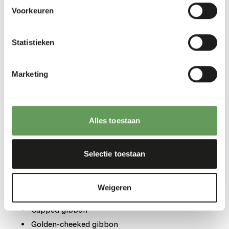
when hunger is greatest.
Voorkeuren
Feeding in bowls is not recommended.
Stimulate foraging behaviour by hiding, stacking
Statistieken
or hanging the feed. Examples can be feeding
puzzles, tubes, hanging boxes and/ or scatter
feeding (
read more about feed enrichment
Marketing
and foraging behaviour
).
Terug naar database
Alles toestaan
Species within this group
White-browed gibbon
Selectie toestaan
Dark-handed gibbon
Kloss’s gibbon
Weigeren
White-handed gibbon
Capped gibbon
Golden-cheeked gibbon