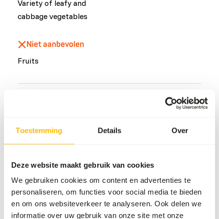
Variety of leafy and
cabbage vegetables
Niet aanbevolen
Fruits
Veelvoorkomende ziekten
An unbalanced diet may result in one of these more
Toestemming
Details
Over
commonly occurring diseases/conditions:
Scurvy
Deze website maakt gebruik van cookies
Hepatic lipidosis
Ketosis
We gebruiken cookies om content en advertenties te
personaliseren, om functies voor social media te bieden
Colic
en om ons websiteverkeer te analyseren. Ook delen we
Bloat
informatie over uw gebruik van onze site met onze