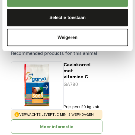
feed enrichment and foraging behaviour
).
Terug naar database
Selectie toestaan
Weigeren
Our assortment
Recommended products for this animal
Caviakorrel
met
vitamine C
GA780
Prijs per
:
20 kg zak
WARNING
:
VERWACHTE LEVERTIJD MIN. 5 WERKDAGEN
Meer informatie