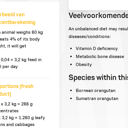
Veelvoorkomende
rbeeld van
centberekening
An unbalanced diet may resu
n animal weighs 80 kg
diseases/conditions:
eats 4% of its body
ht, it will get
Vitamin D deficiency
Metabolic bone disease
 0,04 = 3,2 kg feed in
Obesity
l per day
Species within th
portions (fresh
Bornean orangutan
duct)
Sumatran orangutan
 x 3,2 kg = 288 g
centrates
x 3,2 kg = 1.280 g leafy
ens and cabbages