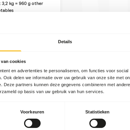
x 3,2 kg = 960 g other
tables
x 3,2 kg = 640 g browse
 x 3,2 kg = 32 g other
Details
t three feeding moments per
 van cookies
ent en advertenties te personaliseren, om functies voor social
ead more about
. Ook delen we informatie over uw gebruik van onze site met on
e. Deze partners kunnen deze gegevens combineren met andere i
fruits might lead to gastro-
erzameld op basis van uw gebruik van hun services.
level and low fiber level in
ore about nutritional
Voorkeuren
Statistieken
g, when hunger is greatest.