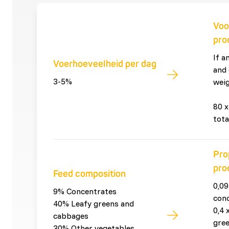
Voo
pro
If a
Voerhoeveelheid per dag
and 
3-5%
weig
80 x
tota
Pro
pro
Feed composition
0,09
9% Concentrates
con
40% Leafy greens and
0,4 
cabbages
gre
30% Other vegetables