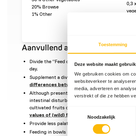
0,3 
20% Browse
vege
1% Other
0,2 
0,01
Toestemming
Aanvullend advies
Divide the “Feed quantity per day” over at leas
Deze website maakt gebruik
day.
We gebruiken cookies om cont
Supplement a diverse selection of vegetables (
r
websiteverkeer te analyseren
differences between vegetables
).
media, adverteren en analys
Although present in their natural diets, feeding 
verstrekt of die ze hebben v
intestinal disturbances because of the high sugar 
cultivated fruits compared to wild fruits (
read m
Toestemmingsselectie
values of (wild) fruits and vegetables
).
Noodzakelijk
Provide less palatable or dry food in the mornin
Feeding in bowls is not recommended.