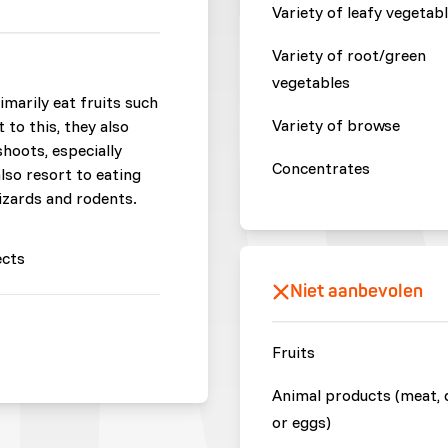
Variety of leafy vegetab
Variety of root/green
vegetables
imarily eat fruits such
Variety of browse
t to this, they also
shoots, especially
Concentrates
also resort to eating
lizards and rodents.
ects
Niet aanbevolen
Fruits
Animal products (meat, 
or eggs)