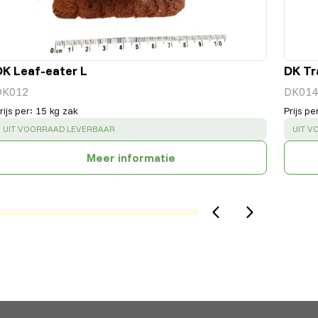
DK Leaf-eater L
DK Tr
DK012
DK014
rijs per
:
15 kg zak
Prijs pe
SUCCESS
:
SUCC
UIT VOORRAAD LEVERBAAR
UIT V
Meer informatie