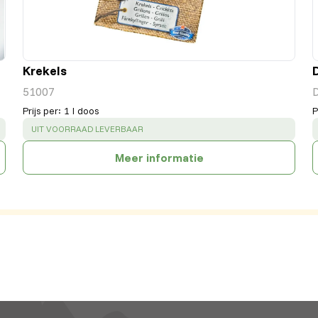
Krekels
51007
Prijs per
:
1 l doos
P
SUCCESS
:
UIT VOORRAAD LEVERBAAR
Meer informatie