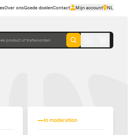
es
Over ons
Goede doelen
Contact
Mijn account
NL
ek product of trefwoorden
In moderation