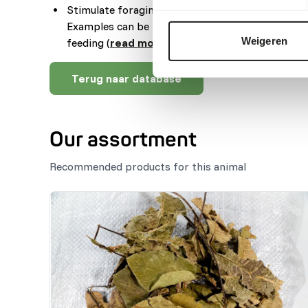
Stimulate foraging behaviour by hiding, stacking
Examples can be feeding puzzles, tubes, hanging
Weigeren
feeding (
read more about feed enrichment an
Terug naar database
Our assortment
Recommended products for this animal