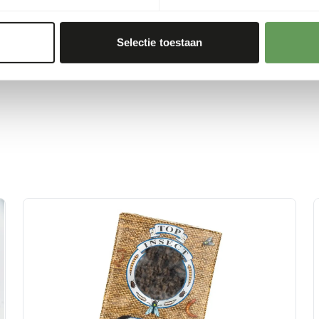
 or hanging the feed.
 boxes and/ or scatter
Selectie toestaan
d foraging behaviour
).