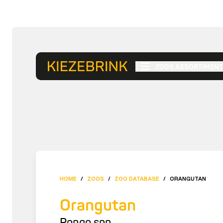
ZOOS ASSORTIMENT
HOME
/
ZOOS
/
ZOO DATABASE
/
ORANGUTAN
Orangutan
Pongo spp.