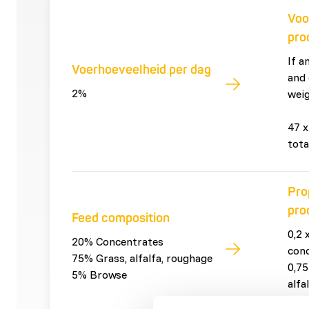
Voo
pro
If a
Voerhoeveelheid per dag
and 
2%
weig
47 x
tota
Pro
pro
Feed composition
0,2 
20% Concentrates
con
75% Grass, alfalfa, roughage
0,75
5% Browse
alfa
0,05