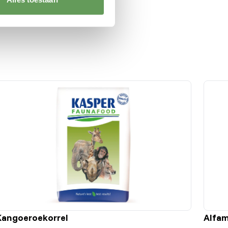
Kangoeroekorrel
Alfam