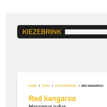
ZOOS ASSORTIMENT
HOME
/
ZOOS
/
ZOO DATABASE
/
RED KANGAROO
Red kangaroo
Macropus rufus