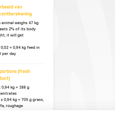
rbeeld van
centberekening
n animal weighs 47 kg
eats 2% of its body
ht, it will get
 0,02 = 0,94 kg feed in
l per day
portions (fresh
duct)
x 0,94 kg = 188 g
centrates
 x 0,94 kg = 705 g grass,
lfa, roughage
 x 0,94 kg = 47 g browse