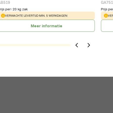
AB519
GA751
rijs per
:
20 kg zak
Prijs pe
WARNING
:
WA
VERWACHTE LEVERTIJD MIN. 5 WERKDAGEN
VE
Meer informatie