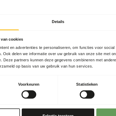
Details
t two feeding moments per
 van cookies
 more about browsers and
ent en advertenties te personaliseren, om functies voor social
. Ook delen we informatie over uw gebruik van onze site met on
concentrates.
e. Deze partners kunnen deze gegevens combineren met andere i
raumas.
erzameld op basis van uw gebruik van hun services.
ion in the hindgut because
 values of (wild) fruits
Voorkeuren
Statistieken
 or hanging the feed.
d more about feed
Selectie toestaan