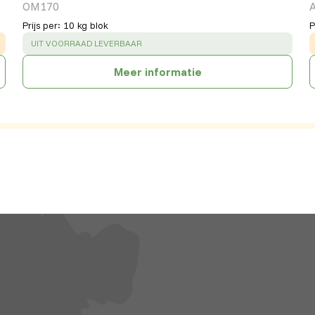
OM170
Prijs per
:
10 kg blok
P
SUCCESS
:
UIT VOORRAAD LEVERBAAR
Meer informatie