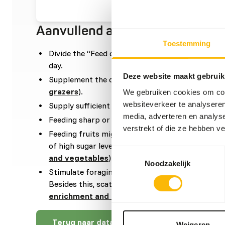
Aanvullend advies
Toestemming
Divide the “Feed quantity per day” over at leas
day.
Deze website maakt gebruik
Supplement the diet with
ad libitum
grass (
read
grazers
).
We gebruiken cookies om cont
websiteverkeer te analyseren
Supply sufficient vitamin E by feeding adequate 
media, adverteren en analys
Feeding sharp or coarse feed might cause oral t
verstrekt of die ze hebben v
Feeding fruits might lead to abnormal fermentat
of high sugar levels (
read more about nutritional
Toestemmingsselectie
and vegetables
).
Noodzakelijk
Stimulate foraging behaviour by hiding, stacking
Besides this, scatter feeding is also advised (
rea
enrichment and foraging behaviour
).
Terug naar database
Weigeren