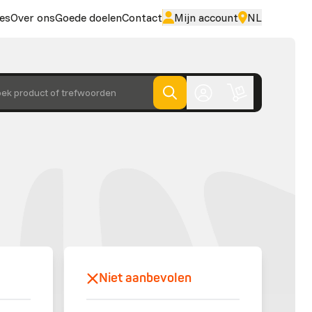
es
Over ons
Goede doelen
Contact
Mijn account
NL
ek product of trefwoorden
Niet aanbevolen