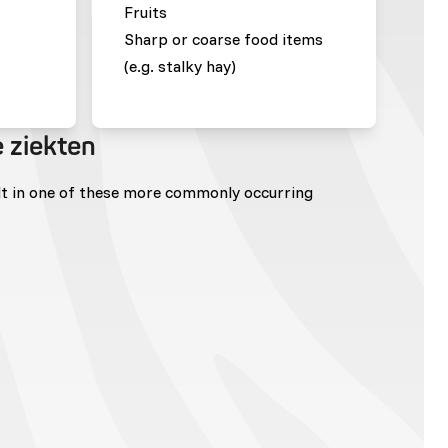
Fruits
Sharp or coarse food items
(e.g. stalky hay)
 ziekten
lt in one of these more commonly occurring